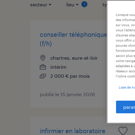
secteur
lieu
type de contr
1
Lorsque vous
des informat
sur vous, vo
vous l’atten
conseiller téléphonique
d’autres sit
vous offrir 
(f/h)
pouvez chois
fonctionneme
savoir plus 
chartres, eure-et-loir
votre naviga
intérim
adaptées à v
réseaux soci
2 000 € par mois
l’icône cook
Liste de n
publié le 15 janvier 2026
para
infirmier en laboratoire