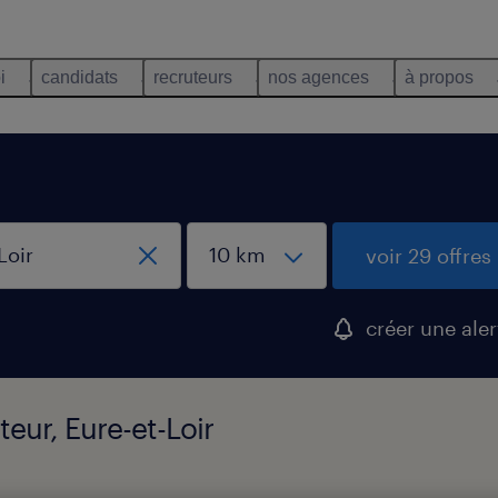
i
candidats
recruteurs
nos agences
à propos
voir 29 offres
créer une aler
teur, Eure-et-Loir