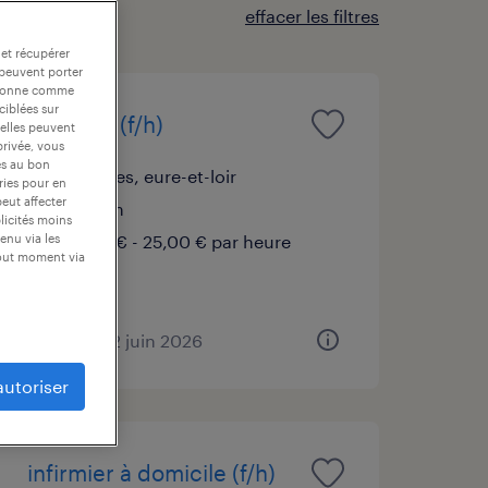
effacer les filtres
 et récupérer
 peuvent porter
nctionne comme
ciblées sur
infirmier (f/h)
 elles peuvent
privée, vous
es au bon
chartres, eure-et-loir
ories pour en
peut affecter
intérim
blicités moins
15,00 € - 25,00 € par heure
enu via les
tout moment via
publié le 22 juin 2026
autoriser
infirmier à domicile (f/h)