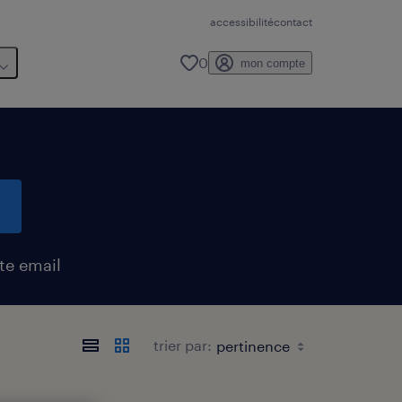
accessibilité
contact
0
mon compte
te email
trier par: