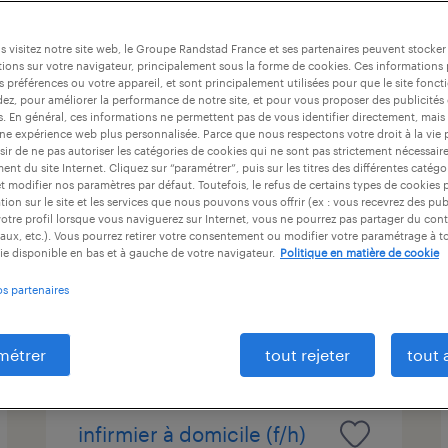
at
durée du contrat
niveau d'expérience
 visitez notre site web, le Groupe Randstad France et ses partenaires peuvent stocker
ions sur votre navigateur, principalement sous la forme de cookies. Ces informations
s préférences ou votre appareil, et sont principalement utilisées pour que le site fo
dez, pour améliorer la performance de notre site, et pour vous proposer des publicités 
assistant adv (f/h)
es. En général, ces informations ne permettent pas de vous identifier directement, mais
une expérience web plus personnalisée. Parce que nous respectons votre droit à la vie 
ir de ne pas autoriser les catégories de cookies qui ne sont pas strictement nécessair
chartres, eure-et-loir
nt du site Internet. Cliquez sur “paramétrer”, puis sur les titres des différentes catég
et modifier nos paramètres par défaut. Toutefois, le refus de certains types de cookies 
intérim
tion sur le site et les services que nous pouvons vous offrir (ex : vous recevrez des pu
28 600 € par année
otre profil lorsque vous naviguerez sur Internet, vous ne pourrez pas partager du cont
aux, etc.). Vous pourrez retirer votre consentement ou modifier votre paramétrage à 
ie disponible en bas et à gauche de votre navigateur.
Politique en matière de cookie
os partenaires
publié le 9 juillet 2026
métrer
tout rejeter
tout 
infirmier à domicile (f/h)