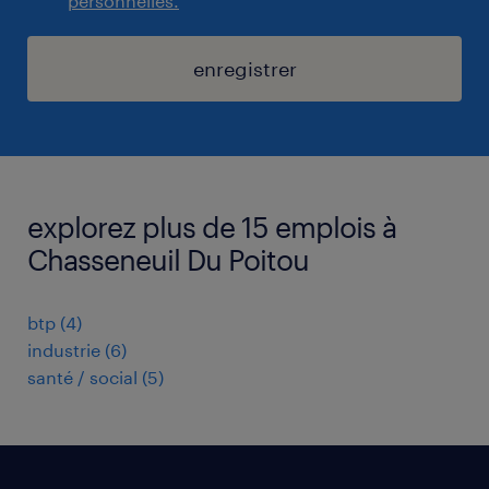
personnelles.
enregistrer
explorez plus de 15 emplois à
Chasseneuil Du Poitou
btp
(
4
)
industrie
(
6
)
santé / social
(
5
)