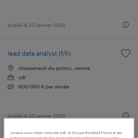
publié le 20 janvier 2026
lead data analyst (f/h)
chasseneuil-du-poitou, vienne
cdi
600 000 € par année
publié le 20 janvier 2026
Lorsque vous visitez notre site web, le Groupe Randstad France et ses
partenaires peuvent stocker et récupérer des informations sur votre