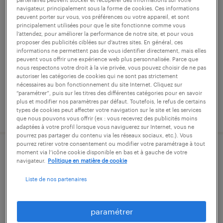
agent de fabrication (f/h)
navigateur, principalement sous la forme de cookies. Ces informations
peuvent porter sur vous, vos préférences ou votre appareil, et sont
principalement utilisées pour que le site fonctionne comme vous
chasseneuil-du-poitou, vienne
l’attendez, pour améliorer la performance de notre site, et pour vous
proposer des publicités ciblées sur d’autres sites. En général, ces
intérim
informations ne permettent pas de vous identifier directement, mais elles
peuvent vous offrir une expérience web plus personnalisée. Parce que
12,00 € par heure
nous respectons votre droit à la vie privée, vous pouvez choisir de ne pas
autoriser les catégories de cookies qui ne sont pas strictement
nécessaires au bon fonctionnement du site Internet. Cliquez sur
“paramétrer”, puis sur les titres des différentes catégories pour en savoir
plus et modifier nos paramètres par défaut. Toutefois, le refus de certains
publié le 3 août 2026
types de cookies peut affecter votre navigation sur le site et les services
que nous pouvons vous offrir (ex : vous recevrez des publicités moins
adaptées à votre profil lorsque vous naviguerez sur Internet, vous ne
pourrez pas partager du contenu via les réseaux sociaux, etc.). Vous
pourrez retirer votre consentement ou modifier votre paramétrage à tout
moment via l’icône cookie disponible en bas et à gauche de votre
opérateur montage (f/h)
navigateur.
Politique en matière de cookie
Liste de nos partenaires
poitiers, vienne
intérim
13,20 € - 13,55 € par heure
paramétrer