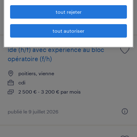
tout rejeter
publié le 14 avril 2026
tout autoriser
ide (h/f) avec expérience au bloc
opératoire (f/h)
poitiers, vienne
cdi
2 500 € - 3 200 € par mois
publié le 9 juillet 2026