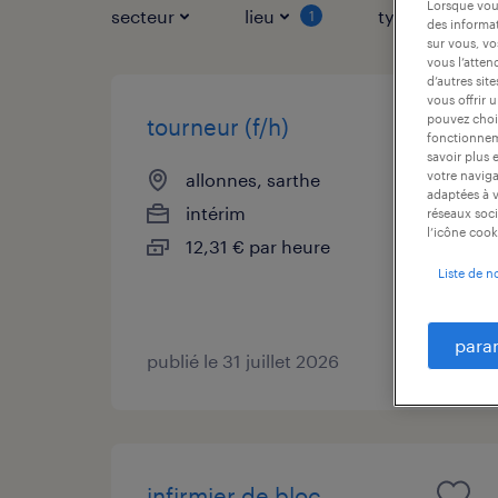
Lorsque vous
secteur
lieu
type de contr
1
des informat
sur vous, vo
vous l’atten
d’autres sit
vous offrir 
pouvez chois
tourneur (f/h)
fonctionneme
savoir plus 
votre naviga
allonnes, sarthe
adaptées à v
intérim
réseaux soci
l’icône cook
12,31 € par heure
Liste de n
para
publié le 31 juillet 2026
infirmier de bloc