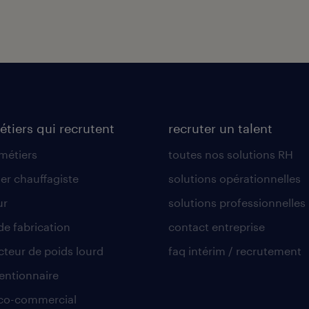
étiers qui recrutent
recruter un talent
 métiers
toutes nos solutions RH
er chauffagiste
solutions opérationnelles
ur
solutions professionnelles
de fabrication
contact entreprise
teur de poids lourd
faq intérim / recrutement
ntionnaire
co-commercial