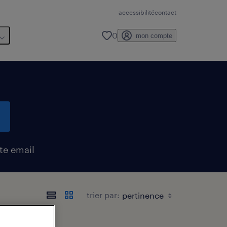
accessibilité
contact
0
mon compte
te email
trier par: