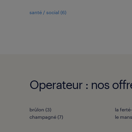
santé / social
(
6
)
Operateur : nos offre
brûlon
(
3
)
la fert
champagné
(
7
)
le man