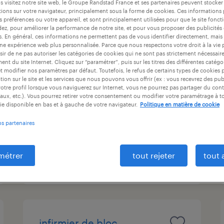
 visitez notre site web, le Groupe Randstad France et ses partenaires peuvent stocker
at
durée du contrat
niveau d'expérience
ions sur votre navigateur, principalement sous la forme de cookies. Ces informations
s préférences ou votre appareil, et sont principalement utilisées pour que le site fo
dez, pour améliorer la performance de notre site, et pour vous proposer des publicités 
es. En général, ces informations ne permettent pas de vous identifier directement, mais
une expérience web plus personnalisée. Parce que nous respectons votre droit à la vie 
ir de ne pas autoriser les catégories de cookies qui ne sont pas strictement nécessair
infirmier de (f/h) au bloc
nt du site Internet. Cliquez sur “paramétrer”, puis sur les titres des différentes catég
operatoire avec formation
et modifier nos paramètres par défaut. Toutefois, le refus de certains types de cookies 
tion sur le site et les services que nous pouvons vous offrir (ex : vous recevrez des pu
le mans
otre profil lorsque vous naviguerez sur Internet, vous ne pourrez pas partager du cont
aux, etc.). Vous pourrez retirer votre consentement ou modifier votre paramétrage à 
ie disponible en bas et à gauche de votre navigateur.
Politique en matière de cookie
le mans, sarthe
os partenaires
cdd
23,00 € par heure
métrer
tout rejeter
tout 
publié le 18 mars 2026
infirmier de bloc