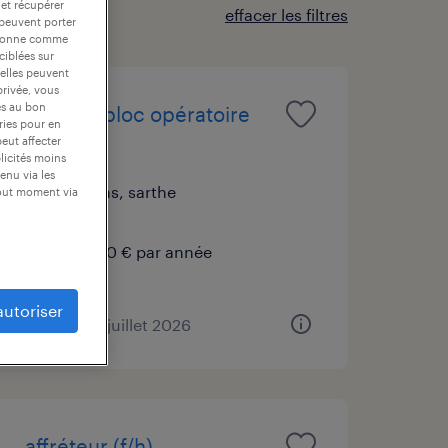
 et récupérer
effacer les filtres
 peuvent porter
nctionne comme
ciblées sur
 elles peuvent
privée, vous
es au bon
chef de bloc opératoire
ories pour en
(f/h)
peut affecter
blicités moins
enu via les
le mans, sarthe
tout moment via
cdi
65 000 € par année
autoriser
publié le 8 juillet 2026
affréteur (f/h)