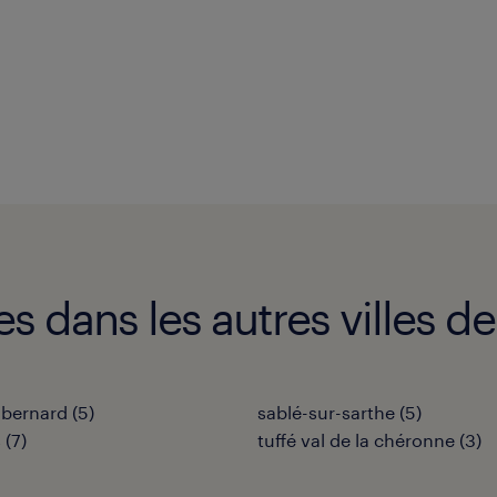
s dans les autres villes de
é-bernard
(
5
)
sablé-sur-sarthe
(
5
)
s
(
7
)
tuffé val de la chéronne
(
3
)