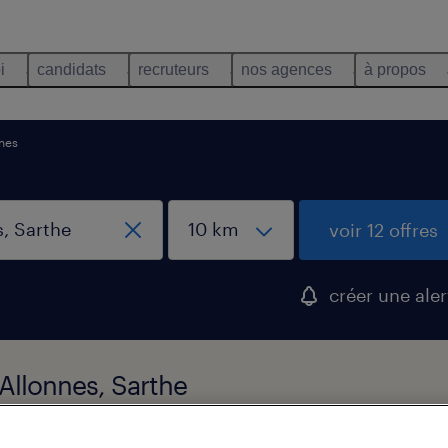
i
candidats
recruteurs
nos agences
à propos
nnes
voir 12 offres
créer une aler
 Allonnes, Sarthe