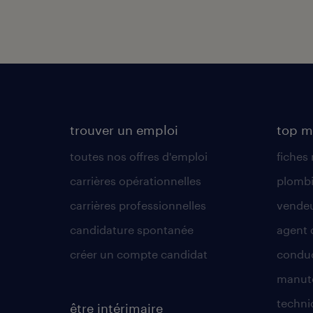
trouver un emploi
top m
toutes nos offres d'emploi
fiches
carrières opérationnelles
plombi
carrières professionnelles
vende
candidature spontanée
agent 
créer un compte candidat
conduc
manute
techni
être intérimaire