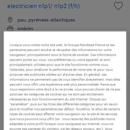
electricien n1p1/ n1p2 (f/h)
pau, pyrénées-atlantiques
intérim
12,31 € par heure
Lorsque vous visitez notre site web, le Groupe Randstad France et ses
partenaires peuvent stocker et récupérer des informations sur votre
navigateur, principalement sous la forme de cookies. Ces informations
peuvent porter sur vous, vos préférences ou votre appareil, et sont
publié le 17 juillet 2026
principalement utilisées pour que le site fonctionne comme vous
l’attendez, pour améliorer la performance de notre site, et pour vous
proposer des publicités ciblées sur d’autres sites. En général, ces
informations ne permettent pas de vous identifier directement, mais elles
peuvent vous offrir une expérience web plus personnalisée. Parce que
nous respectons votre droit à la vie privée, vous pouvez choisir de ne pas
coffreur bancheur (f/h)
autoriser les catégories de cookies qui ne sont pas strictement
nécessaires au bon fonctionnement du site Internet. Cliquez sur
“paramétrer”, puis sur les titres des différentes catégories pour en savoir
pau, pyrénées-atlantiques
plus et modifier nos paramètres par défaut. Toutefois, le refus de certains
intérim
types de cookies peut affecter votre navigation sur le site et les services
que nous pouvons vous offrir (ex : vous recevrez des publicités moins
14,70 € par heure
adaptées à votre profil lorsque vous naviguerez sur Internet, vous ne
pourrez pas partager du contenu via les réseaux sociaux, etc.). Vous