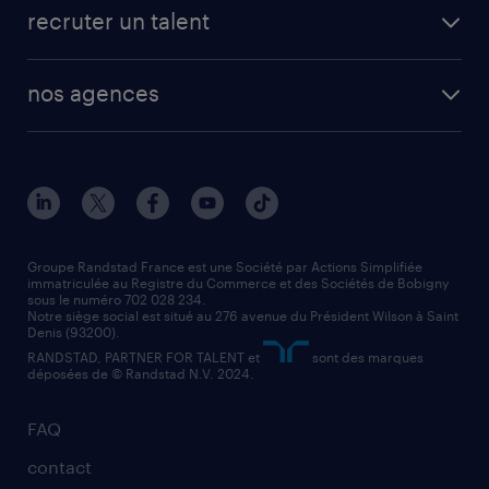
fiches métiers
faq candidat / intérimaire
créer un compte candidat
recruter un talent
plombier chauffagiste
toutes nos solutions RH
vendeur
nos agences
solutions opérationnelles
agent de fabrication
toutes nos agences
solutions professionnelles
conducteur de poids lourd
nos agences par ville
contact entreprise
manutentionnaire
nos agences par région
faq intérim / recrutement
technico-commercial
nos cabinets de recrutement
assistant administratif
Groupe Randstad France est une Société par Actions Simplifiée
immatriculée au Registre du Commerce et des Sociétés de Bobigny
sous le numéro 702 028 234.
comptable
Notre siège social est situé au 276 avenue du Président Wilson à Saint
Denis (93200).
RANDSTAD, PARTNER FOR TALENT et
sont des marques
déposées de © Randstad N.V. 2024.
FAQ
contact