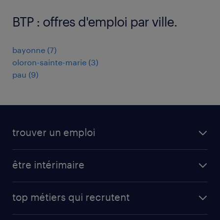
BTP : offres d'emploi par ville.
bayonne
(
7
)
oloron-sainte-marie
(
3
)
pau
(
9
)
trouver un emploi
toutes nos offres d'emploi
être intérimaire
carrières opérationnelles
avantages intérimaires randstad
carrières professionnelles
top métiers qui recrutent
app talent / portail web
candidature spontanée