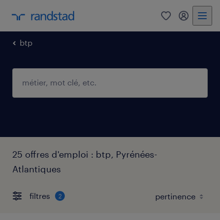
0
mon comp
btp
25 offres d'emploi : btp, Pyrénées-
Atlantiques
filtres
2