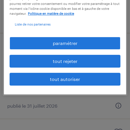
pourrez retirer votre consentement ou modifier votre paramétrage à tout
moment via l’icône cookie disponible en bas et à gauche de votre
navigateur.
Politique en matière de cookie
publié le 24 juin 2026
Liste de nos partenaires
paramétrer
technicien instrumentistes (f/h) (f/h)
pau, pyrénées-atlantiques
tout rejeter
intérim
28 000 € - 35 000 € par année
tout autoriser
publié le 31 juillet 2026