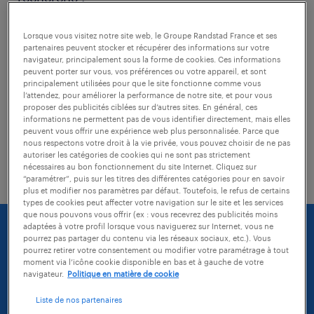
Lorsque vous visitez notre site web, le Groupe Randstad France et ses
vérifiez si il n'y a pas de faute
partenaires peuvent stocker et récupérer des informations sur votre
d'orthographe dans les mots-clés tapés
navigateur, principalement sous la forme de cookies. Ces informations
peuvent porter sur vous, vos préférences ou votre appareil, et sont
principalement utilisées pour que le site fonctionne comme vous
modifiez l'intitulé de votre recherche
l’attendez, pour améliorer la performance de notre site, et pour vous
proposer des publicités ciblées sur d’autres sites. En général, ces
essayez d'agrandir la zone géographique
informations ne permettent pas de vous identifier directement, mais elles
peuvent vous offrir une expérience web plus personnalisée. Parce que
de votre recherche (vous pouvez
nous respectons votre droit à la vie privée, vous pouvez choisir de ne pas
autoriser les catégories de cookies qui ne sont pas strictement
sélectionner une distance)
nécessaires au bon fonctionnement du site Internet. Cliquez sur
“paramétrer”, puis sur les titres des différentes catégories pour en savoir
plus et modifier nos paramètres par défaut. Toutefois, le refus de certains
types de cookies peut affecter votre navigation sur le site et les services
que nous pouvons vous offrir (ex : vous recevrez des publicités moins
adaptées à votre profil lorsque vous naviguerez sur Internet, vous ne
pourrez pas partager du contenu via les réseaux sociaux, etc.). Vous
pourrez retirer votre consentement ou modifier votre paramétrage à tout
moment via l’icône cookie disponible en bas et à gauche de votre
navigateur.
Politique en matière de cookie
Liste de nos partenaires