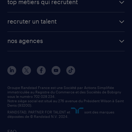
top métiers qui recrutent
app talent / portail web
candidature spontanée
fiches métiers
faq candidat / intérimaire
créer un compte candidat
recruter un talent
plombier chauffagiste
toutes nos solutions RH
vendeur
nos agences
solutions opérationnelles
agent de fabrication
toutes nos agences
solutions professionnelles
conducteur de poids lourd
nos agences par ville
contact entreprise
manutentionnaire
nos agences par région
faq intérim / recrutement
technico-commercial
nos cabinets de recrutement
assistant administratif
Groupe Randstad France est une Société par Actions Simplifiée
immatriculée au Registre du Commerce et des Sociétés de Bobigny
sous le numéro 702 028 234.
comptable
Notre siège social est situé au 276 avenue du Président Wilson à Saint
Denis (93200).
RANDSTAD, PARTNER FOR TALENT et
sont des marques
déposées de © Randstad N.V. 2024.
FAQ