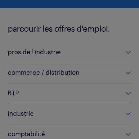
parcourir les offres d'emploi.
pros de l'industrie
carrossier
commerce / distribution
chaudronnier
acheteur
fraiseur
BTP
chargé d'affaires
ingénieur mécanique
carreleur
chef de secteur
mécanicien automobile
industrie
chef de chantier
commercial
voir plus
(+)
agent d'usinage
conducteur d'engins
commercial sédentaire
comptabilité
agent de fabrication