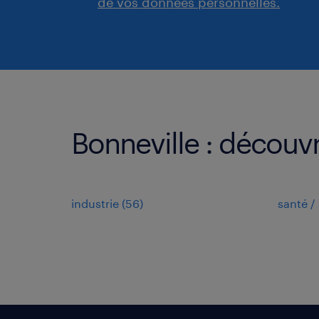
de vos données personnelles.
Bonneville : découvr
industrie
(
56
)
santé / 