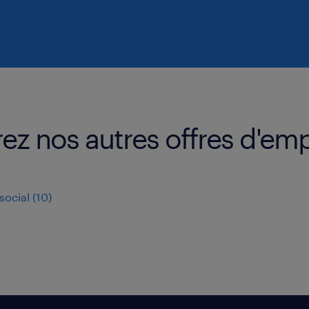
ez nos autres offres d'emp
social
(
10
)