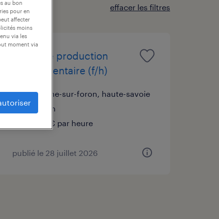
es au bon
effacer les filtres
ories pour en
peut affecter
blicités moins
enu via les
tout moment via
agent de production
agroalimentaire (f/h)
la roche-sur-foron, haute-savoie
autoriser
intérim
12,31 € par heure
publié le 28 juillet 2026