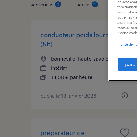
pouvez chois
secteur
lieu
type de co
1
1
fonctionneme
savoir plus 
votre naviga
adaptées à v
réseaux soci
l’icône cook
conducteur poids lourds
(f/h)
Liste de n
bonneville, haute-savoie
para
intérim
13,50 € par heure
publié le 13 janvier 2026
préparateur de