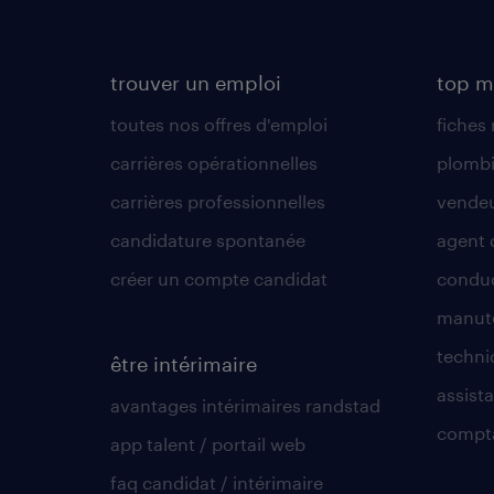
trouver un emploi
top m
toutes nos offres d'emploi
fiches
carrières opérationnelles
plombi
carrières professionnelles
vende
candidature spontanée
agent 
créer un compte candidat
conduc
manute
techni
être intérimaire
assista
avantages intérimaires randstad
compt
app talent / portail web
faq candidat / intérimaire