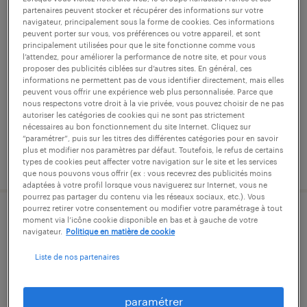
partenaires peuvent stocker et récupérer des informations sur votre
agent de production agroalimentaire
navigateur, principalement sous la forme de cookies. Ces informations
peuvent porter sur vous, vos préférences ou votre appareil, et sont
(f/h)
principalement utilisées pour que le site fonctionne comme vous
l’attendez, pour améliorer la performance de notre site, et pour vous
proposer des publicités ciblées sur d’autres sites. En général, ces
bécherel, ille-et-vilaine
informations ne permettent pas de vous identifier directement, mais elles
peuvent vous offrir une expérience web plus personnalisée. Parce que
intérim
nous respectons votre droit à la vie privée, vous pouvez choisir de ne pas
12,39 € par heure
autoriser les catégories de cookies qui ne sont pas strictement
nécessaires au bon fonctionnement du site Internet. Cliquez sur
“paramétrer”, puis sur les titres des différentes catégories pour en savoir
plus et modifier nos paramètres par défaut. Toutefois, le refus de certains
publié le 31 juillet 2026
types de cookies peut affecter votre navigation sur le site et les services
que nous pouvons vous offrir (ex : vous recevrez des publicités moins
adaptées à votre profil lorsque vous naviguerez sur Internet, vous ne
pourrez pas partager du contenu via les réseaux sociaux, etc.). Vous
pourrez retirer votre consentement ou modifier votre paramétrage à tout
operateur de conditionnement
moment via l’icône cookie disponible en bas et à gauche de votre
navigateur.
Politique en matière de cookie
agroalimentaire (f/h)
Liste de nos partenaires
bécherel, ille-et-vilaine
intérim
paramétrer