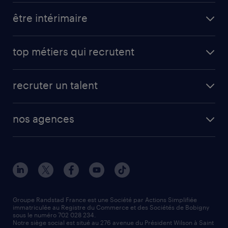
toutes nos offres d'emploi
être intérimaire
carrières opérationnelles
avantages intérimaires randstad
carrières professionnelles
top métiers qui recrutent
app talent / portail web
candidature spontanée
fiches métiers
faq candidat / intérimaire
créer un compte candidat
recruter un talent
plombier chauffagiste
toutes nos solutions RH
vendeur
nos agences
solutions opérationnelles
agent de fabrication
toutes nos agences
solutions professionnelles
conducteur de poids lourd
nos agences par ville
contact entreprise
manutentionnaire
nos agences par région
faq intérim / recrutement
technico-commercial
nos cabinets de recrutement
assistant administratif
Groupe Randstad France est une Société par Actions Simplifiée
immatriculée au Registre du Commerce et des Sociétés de Bobigny
sous le numéro 702 028 234.
comptable
Notre siège social est situé au 276 avenue du Président Wilson à Saint