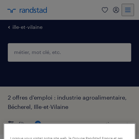
0
mon comp
ille-et-vilaine
2 offres d'emploi : industrie agroalimentaire,
Bécherel, Ille-et-Vilaine
filtres
2
Lorsque vous visitez notre site web, le Groupe Randstad France et ses