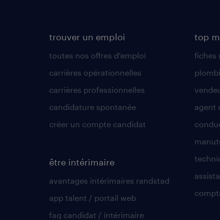
trouver un emploi
top m
toutes nos offres d'emploi
fiches
carrières opérationnelles
plombi
carrières professionnelles
vende
candidature spontanée
agent 
créer un compte candidat
conduc
manute
techni
être intérimaire
assista
avantages intérimaires randstad
compt
app talent / portail web
faq candidat / intérimaire