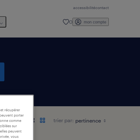
accessibilité
contact
0
mon compte
 et récupérer
 peuvent porter
trier par:
nctionne comme
ciblées sur
 elles peuvent
privée, vous