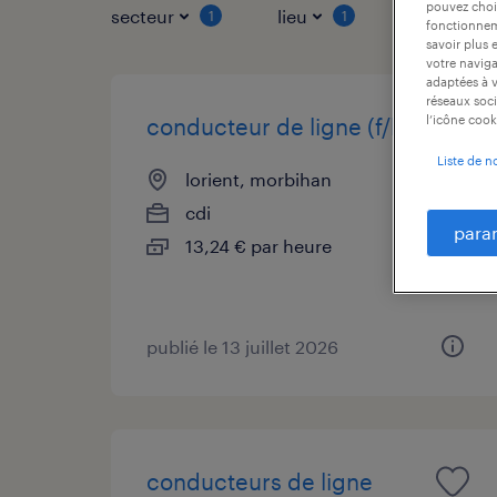
pouvez chois
secteur
lieu
type de co
1
1
fonctionneme
savoir plus 
votre naviga
adaptées à v
réseaux soci
l’icône cook
conducteur de ligne (f/h)
Liste de n
lorient, morbihan
cdi
para
13,24 € par heure
publié le 13 juillet 2026
conducteurs de ligne