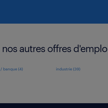
nos autres offres d'emplo
 / banque
(
4
)
industrie
(
39
)