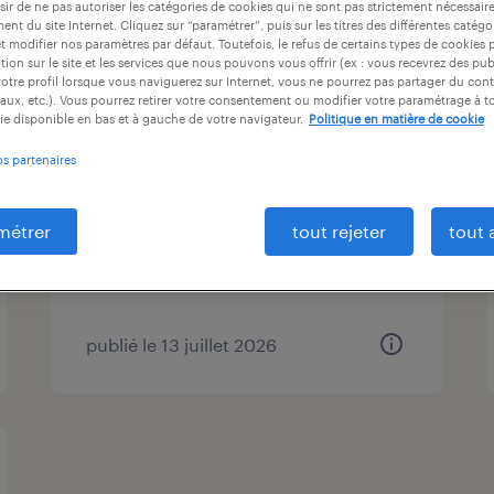
ir de ne pas autoriser les catégories de cookies qui ne sont pas strictement nécessair
ntrat
durée du contrat
niveau d'expérience
nt du site Internet. Cliquez sur “paramétrer”, puis sur les titres des différentes catég
et modifier nos paramètres par défaut. Toutefois, le refus de certains types de cookies 
tion sur le site et les services que nous pouvons vous offrir (ex : vous recevrez des pu
otre profil lorsque vous naviguerez sur Internet, vous ne pourrez pas partager du cont
aux, etc.). Vous pourrez retirer votre consentement ou modifier votre paramétrage à 
ie disponible en bas et à gauche de votre navigateur.
Politique en matière de cookie
approvisionneur (f/h)
os partenaires
lorient, morbihan
intérim
métrer
tout rejeter
tout 
12,74 € par heure
publié le 13 juillet 2026