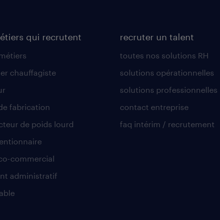
étiers qui recrutent
recruter un talent
 métiers
toutes nos solutions RH
er chauffagiste
solutions opérationnelles
ur
solutions professionnelles
de fabrication
contact entreprise
teur de poids lourd
faq intérim / recrutement
ntionnaire
co-commercial
nt administratif
able