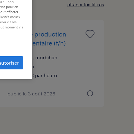
es au bon
effacer les filtres
ories pour en
peut affecter
blicités moins
enu via les
tout moment via
agent de production
agroalimentaire (f/h)
lorient, morbihan
autoriser
intérim
12,31 € par heure
publié le 3 août 2026