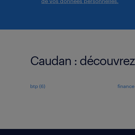
de vos données personnelles.
Caudan : découvrez 
btp
(
6
)
finance