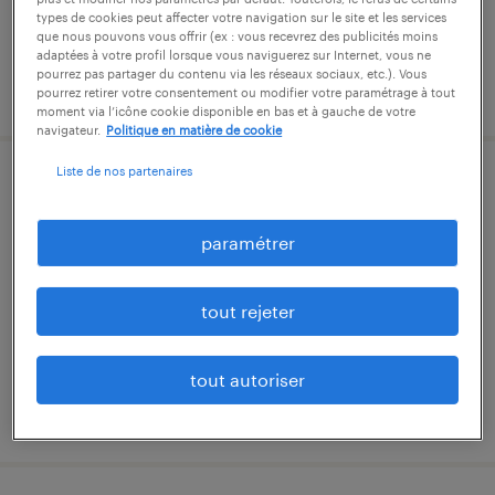
types de cookies peut affecter votre navigation sur le site et les services
que nous pouvons vous offrir (ex : vous recevrez des publicités moins
adaptées à votre profil lorsque vous naviguerez sur Internet, vous ne
pourrez pas partager du contenu via les réseaux sociaux, etc.). Vous
publié le 31 juillet 2026
pourrez retirer votre consentement ou modifier votre paramétrage à tout
moment via l’icône cookie disponible en bas et à gauche de votre
navigateur.
Politique en matière de cookie
Liste de nos partenaires
retoucheur (f/h)
paramétrer
cambrai, nord
intérim
13,02 € par heure
tout rejeter
tout autoriser
publié le 3 août 2026