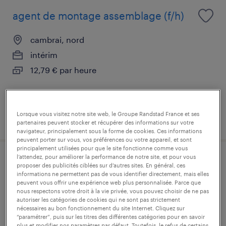
agent de montage assemblage (f/h)
cambrai, nord
intérim
12,79 € par heure
Lorsque vous visitez notre site web, le Groupe Randstad France et ses
publié le 31 juillet 2026
partenaires peuvent stocker et récupérer des informations sur votre
navigateur, principalement sous la forme de cookies. Ces informations
peuvent porter sur vous, vos préférences ou votre appareil, et sont
principalement utilisées pour que le site fonctionne comme vous
l’attendez, pour améliorer la performance de notre site, et pour vous
cariste (f/h)
proposer des publicités ciblées sur d’autres sites. En général, ces
informations ne permettent pas de vous identifier directement, mais elles
peuvent vous offrir une expérience web plus personnalisée. Parce que
cambrai, nord
nous respectons votre droit à la vie privée, vous pouvez choisir de ne pas
autoriser les catégories de cookies qui ne sont pas strictement
intérim
nécessaires au bon fonctionnement du site Internet. Cliquez sur
“paramétrer”, puis sur les titres des différentes catégories pour en savoir
12,79 € par heure
plus et modifier nos paramètres par défaut. Toutefois, le refus de certains