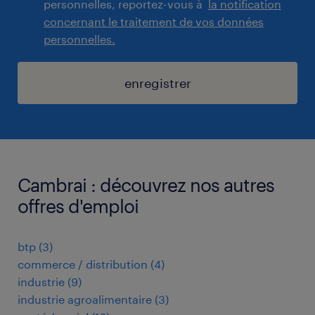
personnelles, reportez-vous à
la notification
concernant le traitement de vos données
personnelles.
enregistrer
Cambrai : découvrez nos autres
offres d'emploi
btp
(
3
)
commerce / distribution
(
4
)
industrie
(
9
)
industrie agroalimentaire
(
3
)