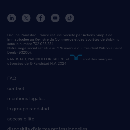
toutes nos agences
solutions professionnelles
conducteur de poids lourd
nos agences par ville
contact entreprise
manutentionnaire
nos agences par région
faq intérim / recrutement
technico-commercial
nos cabinets de recrutement
assistant administratif
Groupe Randstad France est une Société par Actions Simplifiée
immatriculée au Registre du Commerce et des Sociétés de Bobigny
sous le numéro 702 028 234.
comptable
Notre siège social est situé au 276 avenue du Président Wilson à Saint
Denis (93200).
RANDSTAD, PARTNER FOR TALENT et
sont des marques
déposées de © Randstad N.V. 2024.
FAQ
contact
mentions légales
le groupe randstad
accessibilité
dispositifs d'alertes professionnelles