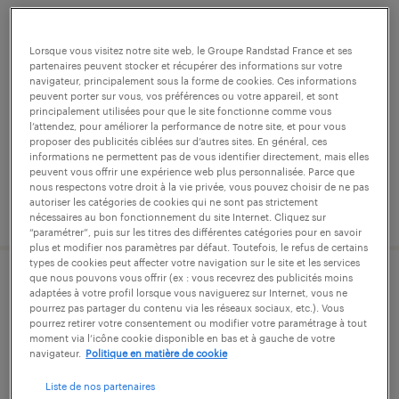
agent de montage automobile (f/h)
dès mi-août 2026
Lorsque vous visitez notre site web, le Groupe Randstad France et ses
partenaires peuvent stocker et récupérer des informations sur votre
navigateur, principalement sous la forme de cookies. Ces informations
chartres-de-bretagne, ille-et-vilaine
peuvent porter sur vous, vos préférences ou votre appareil, et sont
principalement utilisées pour que le site fonctionne comme vous
intérim
l’attendez, pour améliorer la performance de notre site, et pour vous
proposer des publicités ciblées sur d’autres sites. En général, ces
12,31 € par heure
informations ne permettent pas de vous identifier directement, mais elles
peuvent vous offrir une expérience web plus personnalisée. Parce que
nous respectons votre droit à la vie privée, vous pouvez choisir de ne pas
autoriser les catégories de cookies qui ne sont pas strictement
publié le 4 août 2026
nécessaires au bon fonctionnement du site Internet. Cliquez sur
“paramétrer”, puis sur les titres des différentes catégories pour en savoir
plus et modifier nos paramètres par défaut. Toutefois, le refus de certains
types de cookies peut affecter votre navigation sur le site et les services
que nous pouvons vous offrir (ex : vous recevrez des publicités moins
job étudiant - monteur automobile
adaptées à votre profil lorsque vous naviguerez sur Internet, vous ne
pourrez pas partager du contenu via les réseaux sociaux, etc.). Vous
(f/h) à partir de mi-août 2026
pourrez retirer votre consentement ou modifier votre paramétrage à tout
moment via l’icône cookie disponible en bas et à gauche de votre
navigateur.
Politique en matière de cookie
chartres-de-bretagne, ille-et-vilaine
intérim
Liste de nos partenaires