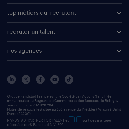
avantages intérimaires randstad
carrières professionnelles
top métiers qui recrutent
app talent / portail web
candidature spontanée
fiches métiers
faq candidat / intérimaire
créer un compte candidat
recruter un talent
plombier chauffagiste
toutes nos solutions RH
vendeur
nos agences
solutions opérationnelles
agent de fabrication
toutes nos agences
solutions professionnelles
conducteur de poids lourd
nos agences par ville
contact entreprise
manutentionnaire
nos agences par région
faq intérim / recrutement
technico-commercial
nos cabinets de recrutement
assistant administratif
Groupe Randstad France est une Société par Actions Simplifiée
immatriculée au Registre du Commerce et des Sociétés de Bobigny
sous le numéro 702 028 234.
comptable
Notre siège social est situé au 276 avenue du Président Wilson à Saint
Denis (93200).
RANDSTAD, PARTNER FOR TALENT et
sont des marques
déposées de © Randstad N.V. 2024.