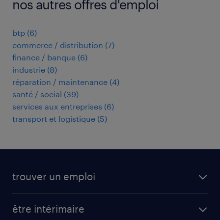
nos autres offres d'emploi
btp
(
6
)
commerce / distribution
(
7
)
finance / banque
(
6
)
industrie
(
8
)
réparation / maintenance
(
4
)
santé / social
(
39
)
services aux entreprises
(
6
)
transport et logistique
(
5
)
trouver un emploi
toutes nos offres d'emploi
être intérimaire
carrières opérationnelles