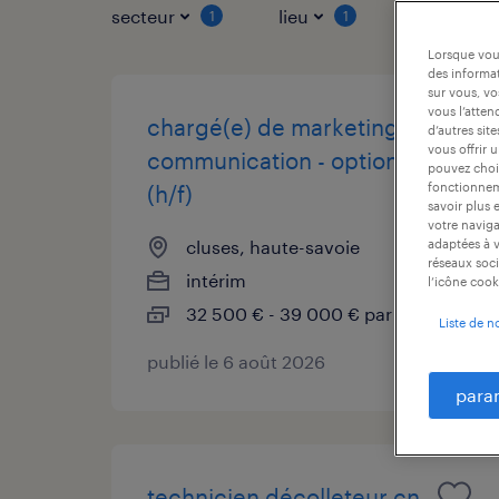
secteur
lieu
type de co
1
1
Lorsque vous
des informat
sur vous, vo
vous l’atten
chargé(e) de marketing &
d’autres sit
vous offrir 
communication - option ia
pouvez chois
fonctionneme
(h/f)
savoir plus 
votre naviga
cluses, haute-savoie
adaptées à v
réseaux soci
intérim
l’icône cook
32 500 € - 39 000 € par année
Liste de n
publié le 6 août 2026
para
technicien décolleteur cn