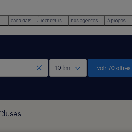
i
candidats
recruteurs
nos agences
à propos
voir 70 offres
 Cluses