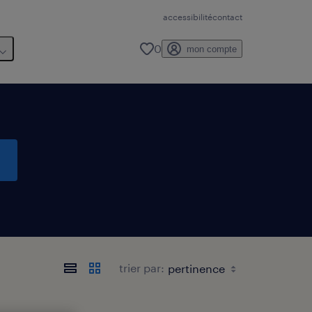
accessibilité
contact
0
mon compte
trier par: