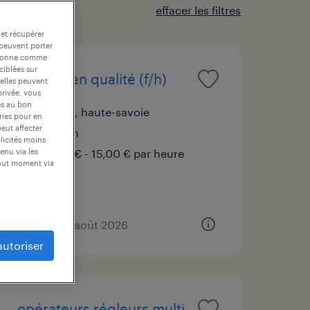
effacer les filtres
 et récupérer
 peuvent porter
nctionne comme
ciblées sur
technicien qualité (f/h)
 elles peuvent
privée, vous
es au bon
cluses, haute-savoie
ories pour en
peut affecter
intérim
blicités moins
14,00 € - 15,00 € par heure
enu via les
tout moment via
publié le 4 août 2026
autoriser
opérateurs régleurs multi