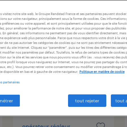
ntrat
durée du contrat
niveau d'expérience
 visitez notre site web, le Groupe Randstad France et ses partenaires peuvent stocker
ions sur votre navigateur, principalement sous la forme de cookies. Ces informations
s préférences ou votre appareil, et sont principalement utilisées pour que le site fo
dez, pour améliorer la performance de notre site, et pour vous proposer des publicités 
régleur cn confirmé /
es. En général, ces informations ne permettent pas de vous identifier directement, mais
une expérience web plus personnalisée. Parce que nous respectons votre droit à la vie 
mécanicien outilleur (h/f) -
ir de ne pas autoriser les catégories de cookies qui ne sont pas strictement nécessair
nt du site Internet. Cliquez sur “paramétrer”, puis sur les titres des différentes catég
atelier de reprise
et modifier nos paramètres par défaut. Toutefois, le refus de certains types de cookies 
tion sur le site et les services que nous pouvons vous offrir (ex : vous recevrez des pu
cluses, haute-savoie
otre profil lorsque vous naviguerez sur Internet, vous ne pourrez pas partager du cont
aux, etc.). Vous pourrez retirer votre consentement ou modifier votre paramétrage à 
intérim
ie disponible en bas et à gauche de votre navigateur.
Politique en matière de cookie
35 000 € - 45 000 € par année
os partenaires
publié le 1 juillet 2026
métrer
tout rejeter
tout 
opérateur régleur