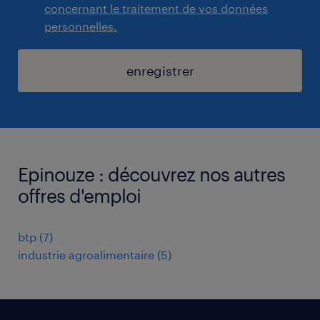
concernant le traitement de vos données
personnelles.
enregistrer
Epinouze : découvrez nos autres
offres d'emploi
btp
(
7
)
industrie agroalimentaire
(
5
)