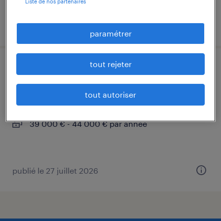
Liste de nos partenaires
publié le 24 juillet 2026
paramétrer
tout rejeter
responsable production (f/h)
roussillon, isère
tout autoriser
cdi
39 000 € - 44 000 € par année
publié le 27 juillet 2026