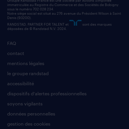
assistant administratif
Groupe Randstad France est une Société par Actions Simplifiée
immatriculée au Registre du Commerce et des Sociétés de Bobigny
sous le numéro 702 028 234.
comptable
Notre siège social est situé au 276 avenue du Président Wilson à Saint
Denis (93200).
RANDSTAD, PARTNER FOR TALENT et
sont des marques
déposées de © Randstad N.V. 2024.
FAQ
contact
mentions légales
le groupe randstad
accessibilité
dispositifs d'alertes professionnelles
soyons vigilants
données personnelles
gestion des cookies