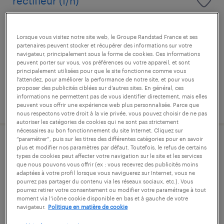
rectifieur (f/h)
épinouze, drôme
Lorsque vous visitez notre site web, le Groupe Randstad France et ses
intérim
partenaires peuvent stocker et récupérer des informations sur votre
14,00 € par heure
navigateur, principalement sous la forme de cookies. Ces informations
peuvent porter sur vous, vos préférences ou votre appareil, et sont
principalement utilisées pour que le site fonctionne comme vous
l’attendez, pour améliorer la performance de notre site, et pour vous
proposer des publicités ciblées sur d’autres sites. En général, ces
informations ne permettent pas de vous identifier directement, mais elles
publié le 29 juillet 2026
peuvent vous offrir une expérience web plus personnalisée. Parce que
nous respectons votre droit à la vie privée, vous pouvez choisir de ne pas
autoriser les catégories de cookies qui ne sont pas strictement
nécessaires au bon fonctionnement du site Internet. Cliquez sur
“paramétrer”, puis sur les titres des différentes catégories pour en savoir
conducteur d'appareils des industries
plus et modifier nos paramètres par défaut. Toutefois, le refus de certains
types de cookies peut affecter votre navigation sur le site et les services
chimiques (caic) (f/h)
que nous pouvons vous offrir (ex : vous recevrez des publicités moins
adaptées à votre profil lorsque vous naviguerez sur Internet, vous ne
pourrez pas partager du contenu via les réseaux sociaux, etc.). Vous
roussillon, isère
pourrez retirer votre consentement ou modifier votre paramétrage à tout
moment via l’icône cookie disponible en bas et à gauche de votre
intérim
navigateur.
Politique en matière de cookie
13,60 € par heure