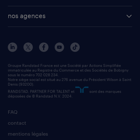
plombier chauffagiste
toutes nos solutions RH
vendeur
nos agences
solutions opérationnelles
agent de fabrication
toutes nos agences
solutions professionnelles
conducteur de poids lourd
nos agences par ville
contact entreprise
manutentionnaire
nos agences par région
faq intérim / recrutement
technico-commercial
nos cabinets de recrutement
assistant administratif
Groupe Randstad France est une Société par Actions Simplifiée
immatriculée au Registre du Commerce et des Sociétés de Bobigny
sous le numéro 702 028 234.
comptable
Notre siège social est situé au 276 avenue du Président Wilson à Saint
Denis (93200).
RANDSTAD, PARTNER FOR TALENT et
sont des marques
déposées de © Randstad N.V. 2024.
FAQ
contact
mentions légales