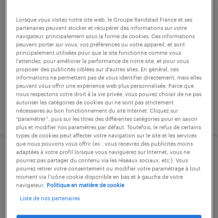
opérateur de production qualifié (f/h)
Lorsque vous visitez notre site web, le Groupe Randstad France et ses
partenaires peuvent stocker et récupérer des informations sur votre
navigateur, principalement sous la forme de cookies. Ces informations
beychac-et-caillau, gironde
peuvent porter sur vous, vos préférences ou votre appareil, et sont
intérim
principalement utilisées pour que le site fonctionne comme vous
l’attendez, pour améliorer la performance de notre site, et pour vous
12,49 € par heure
proposer des publicités ciblées sur d’autres sites. En général, ces
informations ne permettent pas de vous identifier directement, mais elles
peuvent vous offrir une expérience web plus personnalisée. Parce que
nous respectons votre droit à la vie privée, vous pouvez choisir de ne pas
autoriser les catégories de cookies qui ne sont pas strictement
nécessaires au bon fonctionnement du site Internet. Cliquez sur
publié le 3 août 2026
“paramétrer”, puis sur les titres des différentes catégories pour en savoir
plus et modifier nos paramètres par défaut. Toutefois, le refus de certains
types de cookies peut affecter votre navigation sur le site et les services
que nous pouvons vous offrir (ex : vous recevrez des publicités moins
adaptées à votre profil lorsque vous naviguerez sur Internet, vous ne
technicien de maintenance
pourrez pas partager du contenu via les réseaux sociaux, etc.). Vous
pourrez retirer votre consentement ou modifier votre paramétrage à tout
industrielle (h/f)
moment via l’icône cookie disponible en bas et à gauche de votre
navigateur.
Politique en matière de cookie
artigues-près-bordeaux, gironde
Liste de nos partenaires
cdi