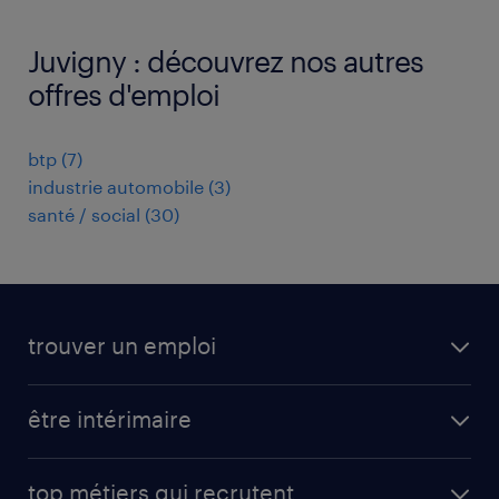
Juvigny : découvrez nos autres
offres d'emploi
btp
(
7
)
industrie automobile
(
3
)
santé / social
(
30
)
trouver un emploi
toutes nos offres d'emploi
être intérimaire
carrières opérationnelles
avantages intérimaires randstad
carrières professionnelles
top métiers qui recrutent