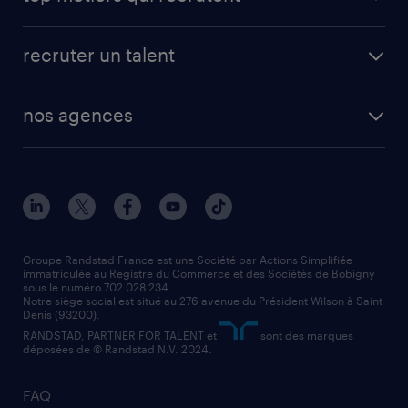
app talent / portail web
candidature spontanée
fiches métiers
faq candidat / intérimaire
créer un compte candidat
recruter un talent
plombier chauffagiste
toutes nos solutions RH
vendeur
nos agences
solutions opérationnelles
agent de fabrication
toutes nos agences
solutions professionnelles
conducteur de poids lourd
nos agences par ville
contact entreprise
manutentionnaire
nos agences par région
faq intérim / recrutement
technico-commercial
nos cabinets de recrutement
assistant administratif
Groupe Randstad France est une Société par Actions Simplifiée
immatriculée au Registre du Commerce et des Sociétés de Bobigny
sous le numéro 702 028 234.
comptable
Notre siège social est situé au 276 avenue du Président Wilson à Saint
Denis (93200).
RANDSTAD, PARTNER FOR TALENT et
sont des marques
déposées de © Randstad N.V. 2024.
FAQ