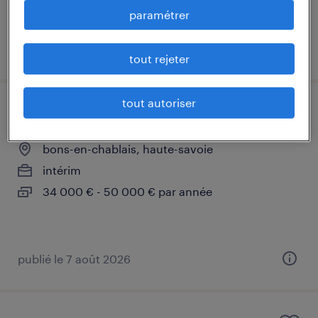
paramétrer
publié le 24 juin 2026
tout rejeter
tout autoriser
technicien d'usinage (f/h)
bons-en-chablais, haute-savoie
intérim
34 000 € - 50 000 € par année
publié le 7 août 2026