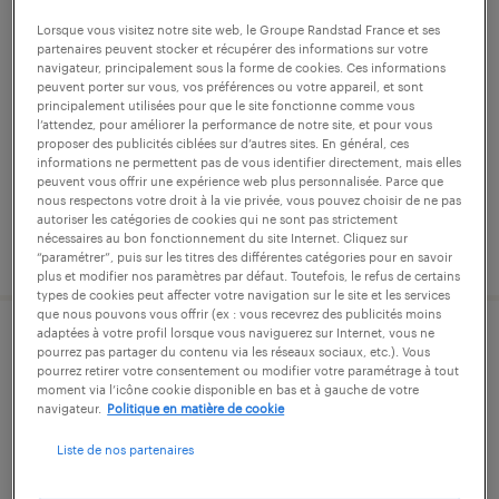
chef de produit industriel junior (f/h)
Lorsque vous visitez notre site web, le Groupe Randstad France et ses
partenaires peuvent stocker et récupérer des informations sur votre
navigateur, principalement sous la forme de cookies. Ces informations
ville-la-grand, haute-savoie
peuvent porter sur vous, vos préférences ou votre appareil, et sont
principalement utilisées pour que le site fonctionne comme vous
cdi
l’attendez, pour améliorer la performance de notre site, et pour vous
35 000 € - 40 000 € par année
proposer des publicités ciblées sur d’autres sites. En général, ces
informations ne permettent pas de vous identifier directement, mais elles
peuvent vous offrir une expérience web plus personnalisée. Parce que
nous respectons votre droit à la vie privée, vous pouvez choisir de ne pas
autoriser les catégories de cookies qui ne sont pas strictement
nécessaires au bon fonctionnement du site Internet. Cliquez sur
publié le 3 juin 2026
“paramétrer”, puis sur les titres des différentes catégories pour en savoir
plus et modifier nos paramètres par défaut. Toutefois, le refus de certains
types de cookies peut affecter votre navigation sur le site et les services
que nous pouvons vous offrir (ex : vous recevrez des publicités moins
adaptées à votre profil lorsque vous naviguerez sur Internet, vous ne
opérateur régleur (f/h)
pourrez pas partager du contenu via les réseaux sociaux, etc.). Vous
pourrez retirer votre consentement ou modifier votre paramétrage à tout
moment via l’icône cookie disponible en bas et à gauche de votre
bons-en-chablais, haute-savoie
navigateur.
Politique en matière de cookie
intérim
Liste de nos partenaires
12,31 € par heure