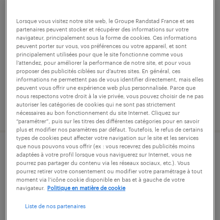
conducteur de ligne de
Lorsque vous visitez notre site web, le Groupe Randstad France et ses
conditionnement (f/h)
partenaires peuvent stocker et récupérer des informations sur votre
navigateur, principalement sous la forme de cookies. Ces informations
peuvent porter sur vous, vos préférences ou votre appareil, et sont
saint-étienne-du-rouvray, seine-maritime
principalement utilisées pour que le site fonctionne comme vous
intérim
l’attendez, pour améliorer la performance de notre site, et pour vous
proposer des publicités ciblées sur d’autres sites. En général, ces
12,31 € par heure
informations ne permettent pas de vous identifier directement, mais elles
peuvent vous offrir une expérience web plus personnalisée. Parce que
nous respectons votre droit à la vie privée, vous pouvez choisir de ne pas
autoriser les catégories de cookies qui ne sont pas strictement
publié le 17 juin 2026
nécessaires au bon fonctionnement du site Internet. Cliquez sur
“paramétrer”, puis sur les titres des différentes catégories pour en savoir
plus et modifier nos paramètres par défaut. Toutefois, le refus de certains
types de cookies peut affecter votre navigation sur le site et les services
que nous pouvons vous offrir (ex : vous recevrez des publicités moins
technicien mise en service itinerant
adaptées à votre profil lorsque vous naviguerez sur Internet, vous ne
pourrez pas partager du contenu via les réseaux sociaux, etc.). Vous
h/f
pourrez retirer votre consentement ou modifier votre paramétrage à tout
moment via l’icône cookie disponible en bas et à gauche de votre
navigateur.
Politique en matière de cookie
saint-étienne-du-rouvray, seine-maritime
Liste de nos partenaires
cdi