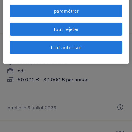
25 000 € par année
paramétrer
publié le 3 août 2026
tout rejeter
financial controller (f/h)
tout autoriser
rouen, seine-maritime
cdi
50 000 € - 60 000 € par année
publié le 6 juillet 2026