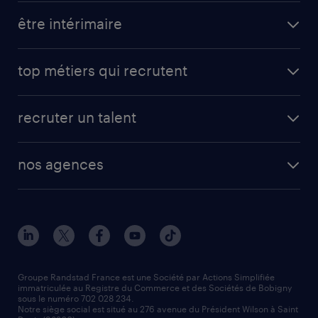
toutes nos offres d'emploi
être intérimaire
carrières opérationnelles
avantages intérimaires randstad
carrières professionnelles
top métiers qui recrutent
app talent / portail web
candidature spontanée
fiches métiers
faq candidat / intérimaire
créer un compte candidat
recruter un talent
plombier chauffagiste
toutes nos solutions RH
vendeur
nos agences
solutions opérationnelles
agent de fabrication
toutes nos agences
solutions professionnelles
conducteur de poids lourd
nos agences par ville
contact entreprise
manutentionnaire
nos agences par région
faq intérim / recrutement
technico-commercial
nos cabinets de recrutement
assistant administratif
Groupe Randstad France est une Société par Actions Simplifiée
immatriculée au Registre du Commerce et des Sociétés de Bobigny
sous le numéro 702 028 234.
comptable
Notre siège social est situé au 276 avenue du Président Wilson à Saint