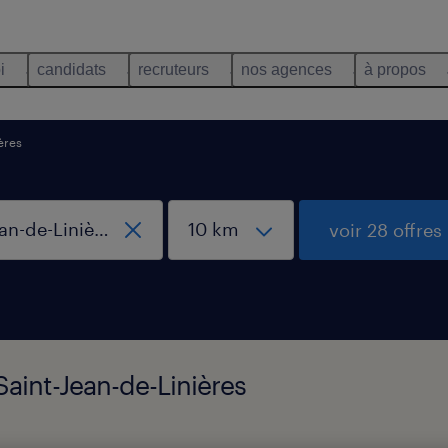
i
candidats
recruteurs
nos agences
à propos
ières
voir 28 offres
 Saint-Jean-de-Linières