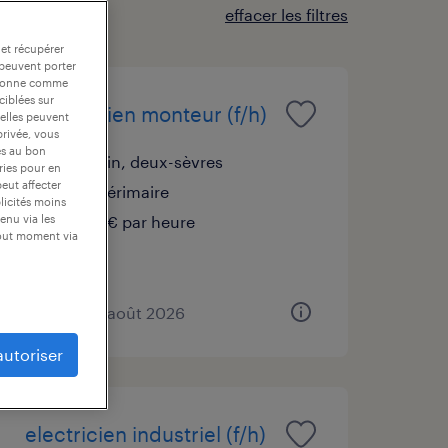
effacer les filtres
 et récupérer
 peuvent porter
nctionne comme
ciblées sur
mécanicien monteur (f/h)
 elles peuvent
privée, vous
es au bon
saint-lin, deux-sèvres
ories pour en
peut affecter
cdi intérimaire
blicités moins
13,00 € par heure
enu via les
tout moment via
publié le 5 août 2026
autoriser
electricien industriel (f/h)