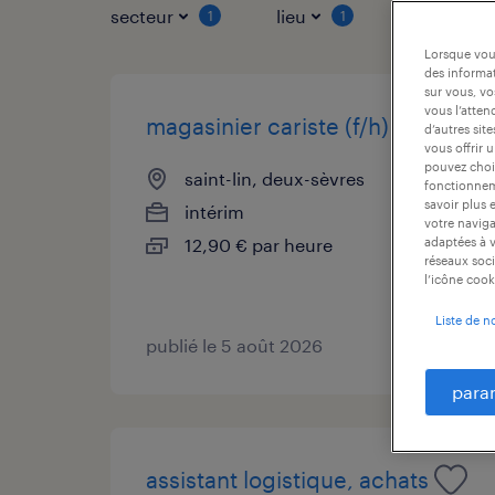
secteur
lieu
type de co
1
1
Lorsque vous
des informat
sur vous, vo
vous l’atten
magasinier cariste (f/h)
d’autres sit
vous offrir 
pouvez chois
saint-lin, deux-sèvres
fonctionneme
savoir plus 
intérim
votre naviga
12,90 € par heure
adaptées à v
réseaux soci
l’icône cook
Liste de n
publié le 5 août 2026
para
assistant logistique, achats