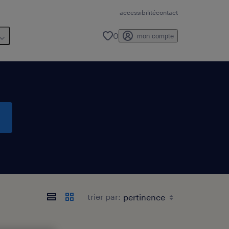
accessibilité
contact
0
mon compte
trier par: