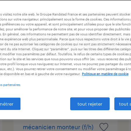
ntrat
durée du contrat
niveau d'expérience
 visitez notre site web, le Groupe Randstad France et ses partenaires peuvent stocker
ions sur votre navigateur, principalement sous la forme de cookies. Ces informations
s préférences ou votre appareil, et sont principalement utilisées pour que le site fo
dez, pour améliorer la performance de notre site, et pour vous proposer des publicités 
peintre industriel (f/h)
es. En général, ces informations ne permettent pas de vous identifier directement, mais
une expérience web plus personnalisée. Parce que nous respectons votre droit à la vie 
ir de ne pas autoriser les catégories de cookies qui ne sont pas strictement nécessair
saint-lin, deux-sèvres
nt du site Internet. Cliquez sur “paramétrer”, puis sur les titres des différentes catég
et modifier nos paramètres par défaut. Toutefois, le refus de certains types de cookies 
cdi intérimaire
tion sur le site et les services que nous pouvons vous offrir (ex : vous recevrez des pu
13,52 € par heure
otre profil lorsque vous naviguerez sur Internet, vous ne pourrez pas partager du cont
aux, etc.). Vous pourrez retirer votre consentement ou modifier votre paramétrage à 
ie disponible en bas et à gauche de votre navigateur.
Politique en matière de cookie
os partenaires
publié le 5 août 2026
métrer
tout rejeter
tout 
mécanicien monteur (f/h)