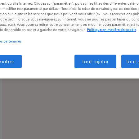
nt du site Internet. Cliquez sur “paramétrer”, puis sur les titres des différentes catég
 édition / multimédia, Évian-les-Bains, H
et modifier nos paramètres par défaut. Toutefois, le refus de certains types de cookies 
tion sur le site et les services que nous pouvons vous offrir (ex : vous recevrez des pu
otre profil lorsque vous naviguerez sur Internet, vous ne pourrez pas partager du cont
aux, etc.). Vous pourrez retirer votre consentement ou modifier votre paramétrage à 
ie disponible en bas et à gauche de votre navigateur.
Politique en matière de cookie
os partenaires
ntrat
durée du contrat
niveau d'expérience
métrer
tout rejeter
tout 