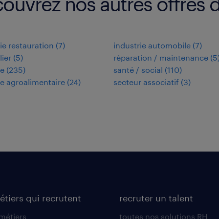
couvrez nos autres offres 
rie restauration
(
7
)
industrie automobile
(
7
)
ier
(
5
)
réparation / maintenance
(
5
ie
(
235
)
santé / social
(
110
)
ie agroalimentaire
(
24
)
secteur associatif
(
3
)
étiers qui recrutent
recruter un talent
 métiers
toutes nos solutions RH