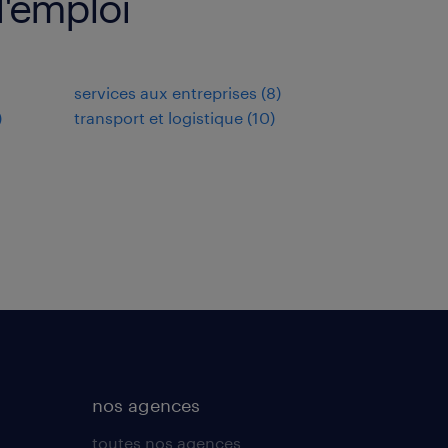
d'emploi
services aux entreprises
(
8
)
)
transport et logistique
(
10
)
nos agences
toutes nos agences