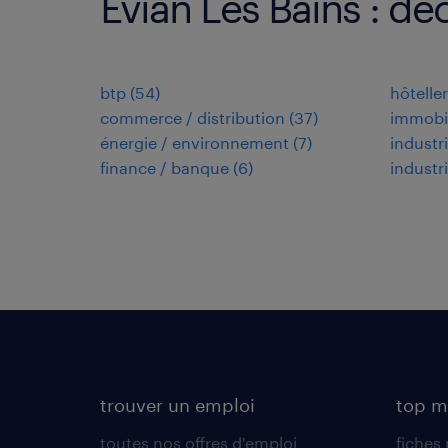
Evian Les Bains : dé
btp
(
54
)
hôtelle
commerce / distribution
(
37
)
immobil
énergie / environnement
(
7
)
industr
finance / banque
(
6
)
industr
trouver un emploi
top m
toutes nos offres d'emploi
fiches