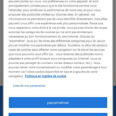
peuvent porter sur vous, vos préférences ou votre appareil, et sont
principalement utilisées pour que le site fonctionne comme vous
conseiller téléphonique (f/h)
l’attendez, pour améliorer la performance de notre site, et pour vous
proposer des publicités ciblées sur d’autres sites. En général, ces
informations ne permettent pas de vous identifier directement, mais elles
annecy, haute-savoie
peuvent vous offrir une expérience web plus personnalisée. Parce que
intérim
nous respectons votre droit à la vie privée, vous pouvez choisir de ne pas
autoriser les catégories de cookies qui ne sont pas strictement
24 000 € par année
nécessaires au bon fonctionnement du site Internet. Cliquez sur
“paramétrer”, puis sur les titres des différentes catégories pour en savoir
plus et modifier nos paramètres par défaut. Toutefois, le refus de certains
types de cookies peut affecter votre navigation sur le site et les services
que nous pouvons vous offrir (ex : vous recevrez des publicités moins
adaptées à votre profil lorsque vous naviguerez sur Internet, vous ne
publié le 8 août 2025
pourrez pas partager du contenu via les réseaux sociaux, etc.). Vous
pourrez retirer votre consentement ou modifier votre paramétrage à tout
moment via l’icône cookie disponible en bas et à gauche de votre
navigateur.
Politique en matière de cookie
Liste de nos partenaires
paramétrer