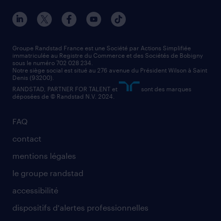
nos agences par ville
contact entreprise
manutentionnaire
nos agences par région
faq intérim / recrutement
technico-commercial
nos cabinets de recrutement
assistant administratif
Groupe Randstad France est une Société par Actions Simplifiée
immatriculée au Registre du Commerce et des Sociétés de Bobigny
sous le numéro 702 028 234.
comptable
Notre siège social est situé au 276 avenue du Président Wilson à Saint
Denis (93200).
RANDSTAD, PARTNER FOR TALENT et
sont des marques
déposées de © Randstad N.V. 2024.
FAQ
contact
mentions légales
le groupe randstad
accessibilité
dispositifs d'alertes professionnelles