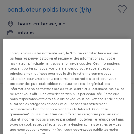
conducteur poids lourds (f/h)
bourg-en-bresse, ain
intérim
12,31 € par heure
Lorsque vous visitez notre site web, le Groupe Randstad France et ses
partenaires peuvent stocker et récupérer des informations sur votre
navigateur, principalement sous la forme de cookies. Ces informations
peuvent porter sur vous, vos préférences ou votre appareil, et sont
publié le 25 juin 2026
principalement utilisées pour que le site fonctionne comme vous
l’attendez, pour améliorer la performance de notre site, et pour vous
proposer des publicités ciblées sur d’autres sites. En général, ces
informations ne permettent pas de vous identifier directement, mais elles
peuvent vous offrir une expérience web plus personnalisée. Parce que
agent logistique(f/h)
nous respectons votre droit à la vie privée, vous pouvez choisir de ne pas
autoriser les catégories de cookies qui ne sont pas strictement
nécessaires au bon fonctionnement du site Internet. Cliquez sur
bourg-en-bresse, ain
“paramétrer”, puis sur les titres des différentes catégories pour en savoir
plus et modifier nos paramètres par défaut. Toutefois, le refus de certains
intérim
types de cookies peut affecter votre navigation sur le site et les services
14,30 € par heure
que nous pouvons vous offrir (ex : vous recevrez des publicités moins