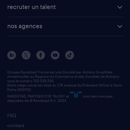
fiches métiers
faq candidat / intérimaire
créer un compte candidat
recruter un talent
plombier chauffagiste
toutes nos solutions RH
vendeur
nos agences
solutions opérationnelles
agent de fabrication
toutes nos agences
solutions professionnelles
conducteur de poids lourd
nos agences par ville
contact entreprise
manutentionnaire
nos agences par région
faq intérim / recrutement
technico-commercial
nos cabinets de recrutement
assistant administratif
Groupe Randstad France est une Société par Actions Simplifiée
immatriculée au Registre du Commerce et des Sociétés de Bobigny
sous le numéro 702 028 234.
comptable
Notre siège social est situé au 276 avenue du Président Wilson à Saint
Denis (93200).
RANDSTAD, PARTNER FOR TALENT et
sont des marques
déposées de © Randstad N.V. 2024.
FAQ
contact