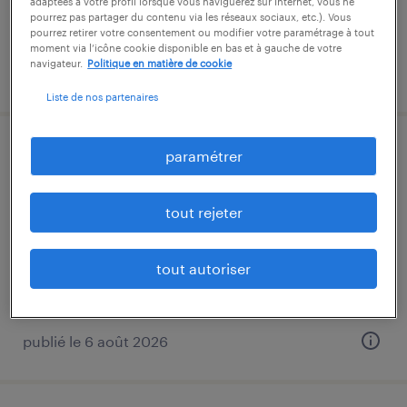
adaptées à votre profil lorsque vous naviguerez sur Internet, vous ne
pourrez pas partager du contenu via les réseaux sociaux, etc.). Vous
pourrez retirer votre consentement ou modifier votre paramétrage à tout
moment via l’icône cookie disponible en bas et à gauche de votre
navigateur.
Politique en matière de cookie
publié le 25 juin 2026
Liste de nos partenaires
conducteur super poids lourds (f/h)
paramétrer
bourg-en-bresse, ain
tout rejeter
intérim
12,70 € par heure
tout autoriser
publié le 6 août 2026