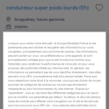
conducteur super poids lourds (f/h)
bruguières, haute-garonne
intérim
13,31 € par heure
Lorsque vous visitez notre site web, le Groupe Randstad France et ses
partenaires peuvent stocker et récupérer des informations sur votre
navigateur, principalement sous la forme de cookies. Ces informations
peuvent porter sur vous, vos préférences ou votre appareil, et sont
publié le 29 juillet 2026
principalement utilisées pour que le site fonctionne comme vous
l’attendez, pour améliorer la performance de notre site, et pour vous
proposer des publicités ciblées sur d’autres sites. En général, ces
informations ne permettent pas de vous identifier directement, mais elles
peuvent vous offrir une expérience web plus personnalisée. Parce que
conducteur poids lourds (f/h)
nous respectons votre droit à la vie privée, vous pouvez choisir de ne pas
autoriser les catégories de cookies qui ne sont pas strictement
nécessaires au bon fonctionnement du site Internet. Cliquez sur
bruguières, haute-garonne
“paramétrer”, puis sur les titres des différentes catégories pour en savoir
plus et modifier nos paramètres par défaut. Toutefois, le refus de certains
intérim
types de cookies peut affecter votre navigation sur le site et les services
13,00 € par heure
que nous pouvons vous offrir (ex : vous recevrez des publicités moins