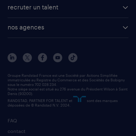
fiches métiers
faq candidat / intérimaire
créer un compte candidat
recruter un talent
plombier chauffagiste
toutes nos solutions RH
vendeur
nos agences
solutions opérationnelles
agent de fabrication
toutes nos agences
solutions professionnelles
conducteur de poids lourd
nos agences par ville
contact entreprise
manutentionnaire
nos agences par région
faq intérim / recrutement
technico-commercial
nos cabinets de recrutement
assistant administratif
Groupe Randstad France est une Société par Actions Simplifiée
immatriculée au Registre du Commerce et des Sociétés de Bobigny
sous le numéro 702 028 234.
comptable
Notre siège social est situé au 276 avenue du Président Wilson à Saint
Denis (93200).
RANDSTAD, PARTNER FOR TALENT et
sont des marques
déposées de © Randstad N.V. 2024.
FAQ
contact