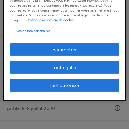
adaptées à votre profil lorsque vous naviguerez sur Internet, vous ne
pourrez pas partager du contenu via les réseaux sociaux, etc.). Vous
pourrez retirer votre consentement ou modifier votre paramétrage à tout
moment via l’icône cookie disponible en bas et à gauche de votre
navigateur.
Politique en matière de cookie
publié le 7 août 2026
Liste de nos partenaires
exploitant transport (f/h)
paramétrer
bruguières, haute-garonne
tout rejeter
intérim
14,00 € - 15,50 € par heure
tout autoriser
publié le 8 juillet 2026