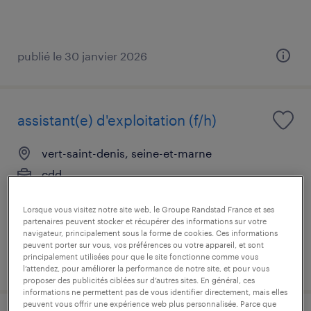
publié le 30 janvier 2026
assistant(e) d'exploitation (f/h)
vert-saint-denis, seine-et-marne
cdd
25 200 € par année
Lorsque vous visitez notre site web, le Groupe Randstad France et ses
partenaires peuvent stocker et récupérer des informations sur votre
navigateur, principalement sous la forme de cookies. Ces informations
peuvent porter sur vous, vos préférences ou votre appareil, et sont
principalement utilisées pour que le site fonctionne comme vous
publié le 9 juillet 2026
l’attendez, pour améliorer la performance de notre site, et pour vous
proposer des publicités ciblées sur d’autres sites. En général, ces
informations ne permettent pas de vous identifier directement, mais elles
peuvent vous offrir une expérience web plus personnalisée. Parce que