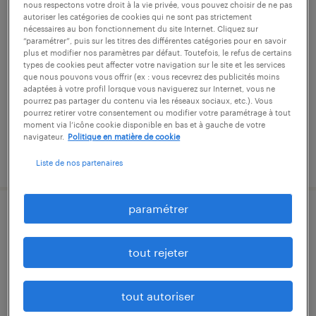
nous respectons votre droit à la vie privée, vous pouvez choisir de ne pas
cariste (f/h)
autoriser les catégories de cookies qui ne sont pas strictement
nécessaires au bon fonctionnement du site Internet. Cliquez sur
“paramétrer”, puis sur les titres des différentes catégories pour en savoir
evry-courcouronnes, essonne
plus et modifier nos paramètres par défaut. Toutefois, le refus de certains
types de cookies peut affecter votre navigation sur le site et les services
intérim
que nous pouvons vous offrir (ex : vous recevrez des publicités moins
12,02 € par heure
adaptées à votre profil lorsque vous naviguerez sur Internet, vous ne
pourrez pas partager du contenu via les réseaux sociaux, etc.). Vous
pourrez retirer votre consentement ou modifier votre paramétrage à tout
moment via l’icône cookie disponible en bas et à gauche de votre
navigateur.
Politique en matière de cookie
publié le 2 juillet 2026
Liste de nos partenaires
paramétrer
préparateur de commandes caces 1
(f/h)
tout rejeter
brie-comte-robert, seine-et-marne
tout autoriser
intérim