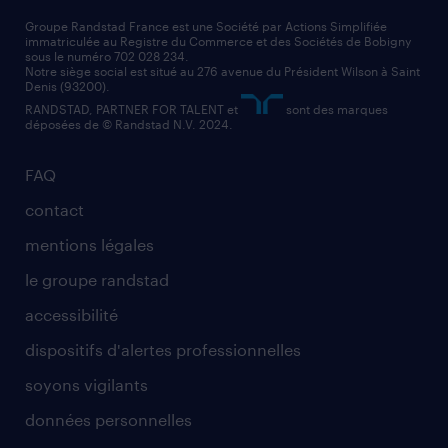
nos cabinets de recrutement
assistant administratif
Groupe Randstad France est une Société par Actions Simplifiée
immatriculée au Registre du Commerce et des Sociétés de Bobigny
sous le numéro 702 028 234.
comptable
Notre siège social est situé au 276 avenue du Président Wilson à Saint
Denis (93200).
RANDSTAD, PARTNER FOR TALENT et
sont des marques
déposées de © Randstad N.V. 2024.
FAQ
contact
mentions légales
le groupe randstad
accessibilité
dispositifs d'alertes professionnelles
soyons vigilants
données personnelles