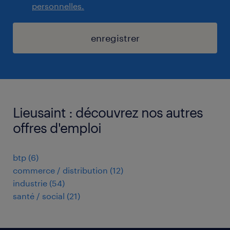
personnelles.
enregistrer
Lieusaint : découvrez nos autres
offres d'emploi
btp
(
6
)
commerce / distribution
(
12
)
industrie
(
54
)
santé / social
(
21
)