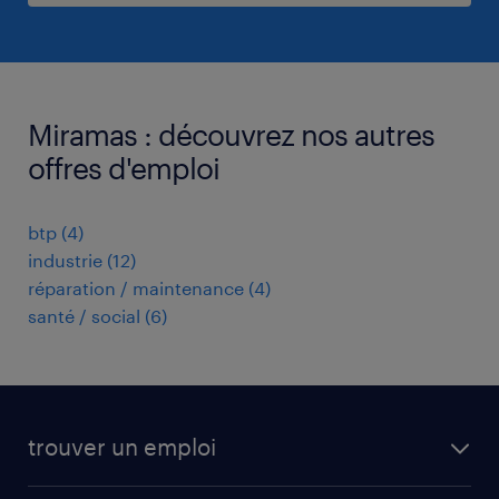
Miramas : découvrez nos autres
offres d'emploi
btp
(
4
)
industrie
(
12
)
réparation / maintenance
(
4
)
santé / social
(
6
)
trouver un emploi