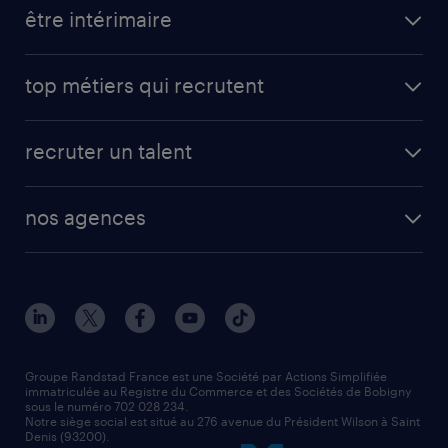
toutes nos offres d'emploi
être intérimaire
carrières opérationnelles
avantages intérimaires randstad
carrières professionnelles
top métiers qui recrutent
app talent / portail web
candidature spontanée
fiches métiers
faq candidat / intérimaire
créer un compte candidat
recruter un talent
plombier chauffagiste
toutes nos solutions RH
vendeur
nos agences
solutions opérationnelles
agent de fabrication
toutes nos agences
solutions professionnelles
conducteur de poids lourd
nos agences par ville
contact entreprise
manutentionnaire
nos agences par région
faq intérim / recrutement
technico-commercial
nos cabinets de recrutement
assistant administratif
Groupe Randstad France est une Société par Actions Simplifiée
immatriculée au Registre du Commerce et des Sociétés de Bobigny
sous le numéro 702 028 234.
comptable
Notre siège social est situé au 276 avenue du Président Wilson à Saint
Denis (93200).