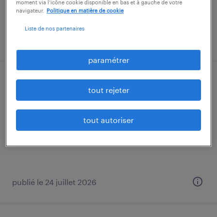
moment via l’icône cookie disponible en bas et à gauche de votre
navigateur.
Politique en matière de cookie
Liste de nos partenaires
publié le 29 juin 2026
paramétrer
cableur aéronautique istres (f/h)
tout rejeter
istres, bouches-du-rhône
tout autoriser
intérim
13,00 € par heure
publié le 24 juillet 2026