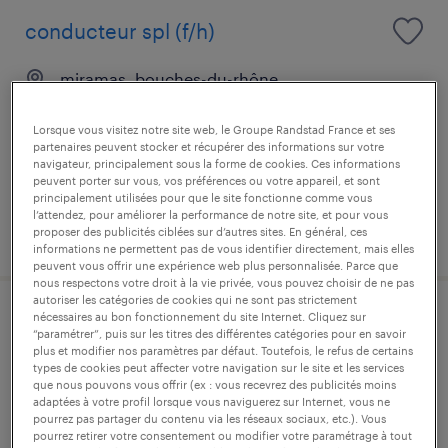
conducteur spl (f/h)
miramas, bouches-du-rhône
intérim
Lorsque vous visitez notre site web, le Groupe Randstad France et ses
12,38 € par heure
partenaires peuvent stocker et récupérer des informations sur votre
navigateur, principalement sous la forme de cookies. Ces informations
peuvent porter sur vous, vos préférences ou votre appareil, et sont
principalement utilisées pour que le site fonctionne comme vous
l’attendez, pour améliorer la performance de notre site, et pour vous
publié le 28 juillet 2026
proposer des publicités ciblées sur d’autres sites. En général, ces
informations ne permettent pas de vous identifier directement, mais elles
peuvent vous offrir une expérience web plus personnalisée. Parce que
nous respectons votre droit à la vie privée, vous pouvez choisir de ne pas
autoriser les catégories de cookies qui ne sont pas strictement
nécessaires au bon fonctionnement du site Internet. Cliquez sur
conducteur super poids lourds (f/h)
“paramétrer”, puis sur les titres des différentes catégories pour en savoir
plus et modifier nos paramètres par défaut. Toutefois, le refus de certains
types de cookies peut affecter votre navigation sur le site et les services
miramas, bouches-du-rhône
que nous pouvons vous offrir (ex : vous recevrez des publicités moins
intérim
adaptées à votre profil lorsque vous naviguerez sur Internet, vous ne
pourrez pas partager du contenu via les réseaux sociaux, etc.). Vous
12,38 € par heure
pourrez retirer votre consentement ou modifier votre paramétrage à tout