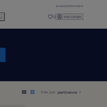
accessibilité
contact
0
mon compte
trier par: