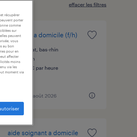
effacer les filtres
 et récupérer
 peuvent porter
nctionne comme
ciblées sur
infirmier a domicile (f/h)
 elles peuvent
privée, vous
es au bon
sélestat, bas-rhin
ories pour en
peut affecter
intérim
blicités moins
16,14 € par heure
enu via les
tout moment via
publié le 4 août 2026
autoriser
aide soignant a domicile