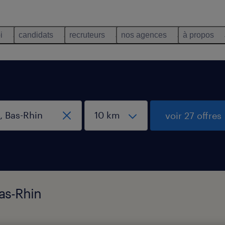
i
candidats
recruteurs
nos agences
à propos
voir 27 offres
Bas-Rhin