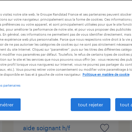
at
durée du contrat
niveau d'expérience
 visitez notre site web, le Groupe Randstad France et ses partenaires peuvent stocker
ions sur votre navigateur, principalement sous la forme de cookies. Ces informations
s préférences ou votre appareil, et sont principalement utilisées pour que le site fo
dez, pour améliorer la performance de notre site, et pour vous proposer des publicités 
second de machine (f/h)
es. En général, ces informations ne permettent pas de vous identifier directement, mais
une expérience web plus personnalisée. Parce que nous respectons votre droit à la vie 
ir de ne pas autoriser les catégories de cookies qui ne sont pas strictement nécessair
sélestat, bas-rhin
nt du site Internet. Cliquez sur “paramétrer”, puis sur les titres des différentes catég
et modifier nos paramètres par défaut. Toutefois, le refus de certains types de cookies 
intérim
tion sur le site et les services que nous pouvons vous offrir (ex : vous recevrez des pu
12,69 € par heure
otre profil lorsque vous naviguerez sur Internet, vous ne pourrez pas partager du cont
aux, etc.). Vous pourrez retirer votre consentement ou modifier votre paramétrage à 
ie disponible en bas et à gauche de votre navigateur.
Politique en matière de cookie
os partenaires
publié le 4 août 2026
métrer
tout rejeter
tout 
aide soignant h/f