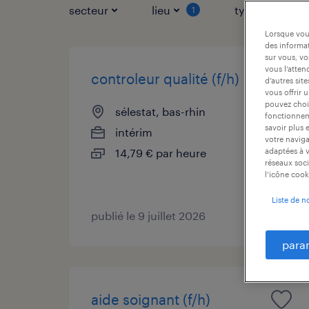
secteur
lieu
type de contr
1
Lorsque vous
des informat
sur vous, vo
vous l’atten
controleur qualité (f/h)
d’autres sit
vous offrir 
pouvez chois
sélestat, bas-rhin
fonctionneme
savoir plus 
intérim
votre naviga
14,79 € par heure
adaptées à v
réseaux soci
l’icône cook
Liste de n
publié le 9 juillet 2026
para
aide soignant (f/h)