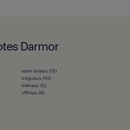
Cotes Darmor
saint-brieuc
(
15
)
trégueux
(
10
)
trémeur
(
5
)
yffiniac
(
8
)