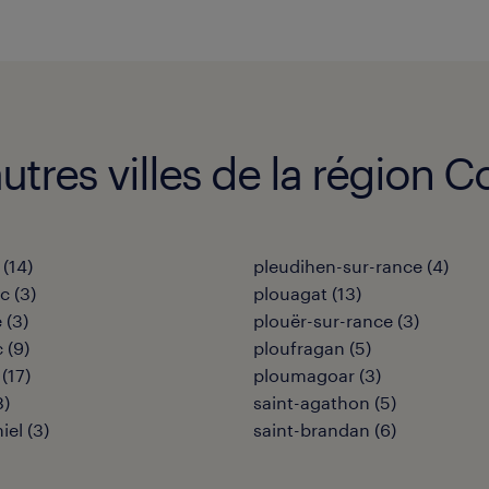
autres villes de la région 
(
14
)
pleudihen-sur-rance
(
4
)
ec
(
3
)
plouagat
(
13
)
é
(
3
)
plouër-sur-rance
(
3
)
c
(
9
)
ploufragan
(
5
)
(
17
)
ploumagoar
(
3
)
8
)
saint-agathon
(
5
)
iel
(
3
)
saint-brandan
(
6
)