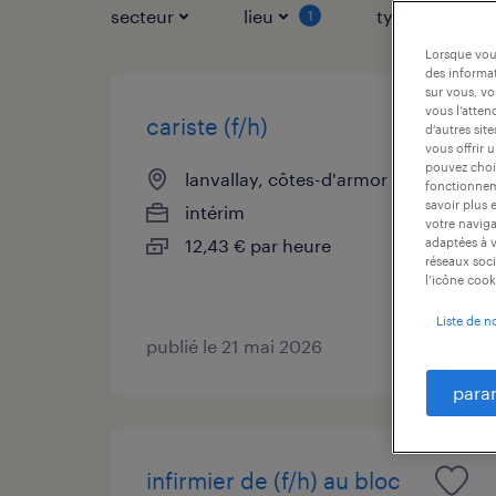
secteur
lieu
type de contr
1
Lorsque vous
des informat
sur vous, vo
vous l’atten
cariste (f/h)
d’autres sit
vous offrir 
pouvez chois
lanvallay, côtes-d'armor
fonctionneme
savoir plus 
intérim
votre naviga
12,43 € par heure
adaptées à v
réseaux soci
l’icône cook
Liste de n
publié le 21 mai 2026
para
infirmier de (f/h) au bloc