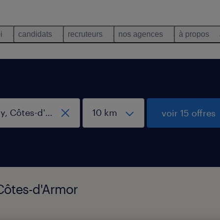
i
candidats
recruteurs
nos agences
à propos
voir 15 offres
, Côtes-d'Armor