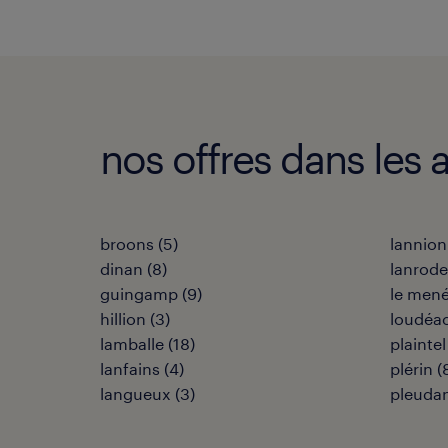
nos offres dans les 
broons
(
5
)
lannion
dinan
(
8
)
lanrod
guingamp
(
9
)
le men
hillion
(
3
)
loudéa
lamballe
(
18
)
plaintel
lanfains
(
4
)
plérin
(
langueux
(
3
)
pleudan