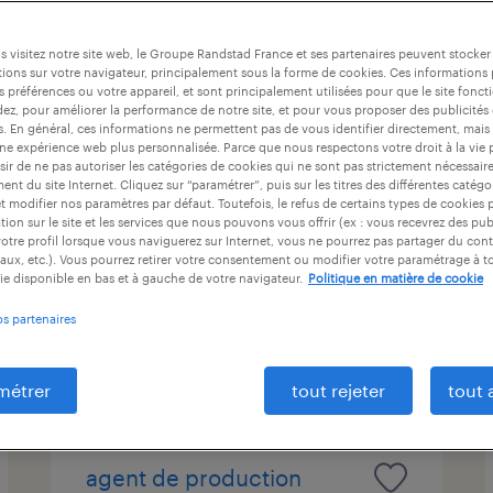
at
durée du contrat
niveau d'expérience
 visitez notre site web, le Groupe Randstad France et ses partenaires peuvent stocker
ions sur votre navigateur, principalement sous la forme de cookies. Ces informations
s préférences ou votre appareil, et sont principalement utilisées pour que le site fo
dez, pour améliorer la performance de notre site, et pour vous proposer des publicités 
agent de production
es. En général, ces informations ne permettent pas de vous identifier directement, mais
une expérience web plus personnalisée. Parce que nous respectons votre droit à la vie 
agroalimentaire (f/h)
ir de ne pas autoriser les catégories de cookies qui ne sont pas strictement nécessair
nt du site Internet. Cliquez sur “paramétrer”, puis sur les titres des différentes catég
et modifier nos paramètres par défaut. Toutefois, le refus de certains types de cookies 
lanvallay, côtes-d'armor
tion sur le site et les services que nous pouvons vous offrir (ex : vous recevrez des pu
intérim
otre profil lorsque vous naviguerez sur Internet, vous ne pourrez pas partager du cont
aux, etc.). Vous pourrez retirer votre consentement ou modifier votre paramétrage à 
12,41 € par heure
ie disponible en bas et à gauche de votre navigateur.
Politique en matière de cookie
os partenaires
publié le 27 mai 2026
métrer
tout rejeter
tout 
agent de production