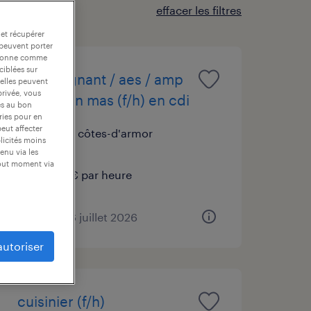
effacer les filtres
 et récupérer
 peuvent porter
nctionne comme
ciblées sur
aide soignant / aes / amp
 elles peuvent
privée, vous
de nuit en mas (f/h) en cdi
es au bon
ories pour en
peut affecter
léhon, côtes-d'armor
blicités moins
cdi
enu via les
tout moment via
12,31 € par heure
publié le 16 juillet 2026
autoriser
cuisinier (f/h)