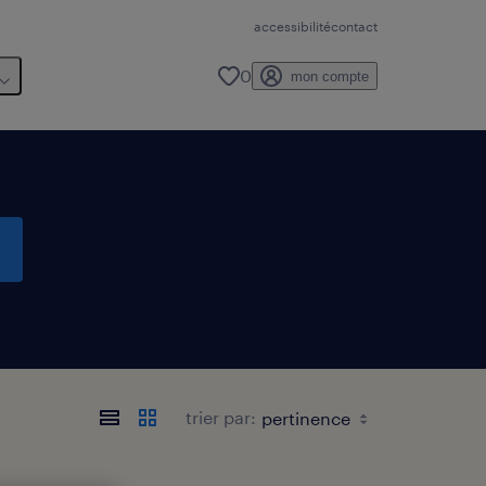
accessibilité
contact
0
mon compte
trier par: