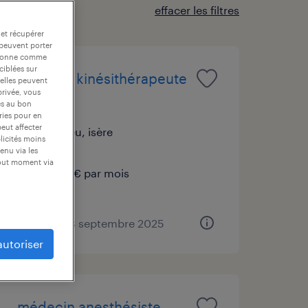
effacer les filtres
 et récupérer
 peuvent porter
nctionne comme
ciblées sur
masseur kinésithérapeute
 elles peuvent
privée, vous
(f/h)
es au bon
ories pour en
peut affecter
succieu, isère
blicités moins
cdd
enu via les
tout moment via
2 802 € par mois
publié le 18 septembre 2025
autoriser
médecin anesthésiste