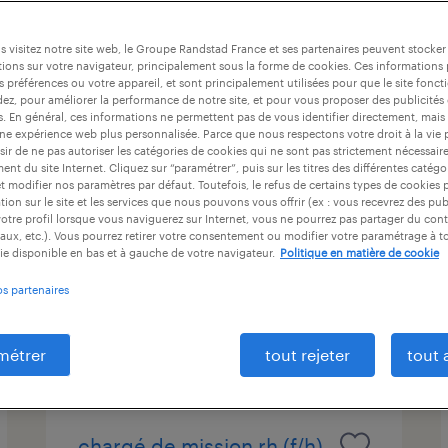
at
durée du contrat
niveau d'expérience
 visitez notre site web, le Groupe Randstad France et ses partenaires peuvent stocker
ions sur votre navigateur, principalement sous la forme de cookies. Ces informations
s préférences ou votre appareil, et sont principalement utilisées pour que le site fo
dez, pour améliorer la performance de notre site, et pour vous proposer des publicités 
responsable du contrôle
es. En général, ces informations ne permettent pas de vous identifier directement, mais
une expérience web plus personnalisée. Parce que nous respectons votre droit à la vie 
de gestion secteur
ir de ne pas autoriser les catégories de cookies qui ne sont pas strictement nécessair
nt du site Internet. Cliquez sur “paramétrer”, puis sur les titres des différentes catég
industriel multisite (f/h)
et modifier nos paramètres par défaut. Toutefois, le refus de certains types de cookies 
tion sur le site et les services que nous pouvons vous offrir (ex : vous recevrez des pu
bourgoin-jallieu, isère
otre profil lorsque vous naviguerez sur Internet, vous ne pourrez pas partager du cont
aux, etc.). Vous pourrez retirer votre consentement ou modifier votre paramétrage à 
cdi
ie disponible en bas et à gauche de votre navigateur.
Politique en matière de cookie
90 000 € - 110 000 € par année
os partenaires
publié le 2 juillet 2026
métrer
tout rejeter
tout 
chargé de mission rh (f/h)