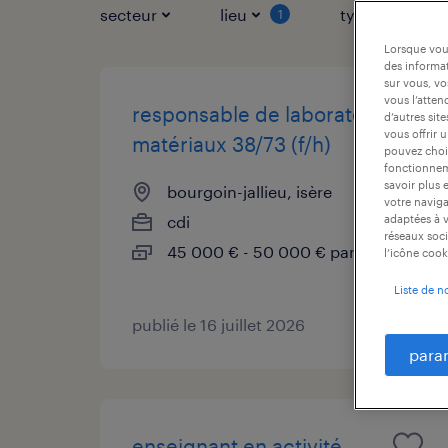
secteur
lieu
type de contr
1
Lorsque vous
des informat
sur vous, vo
vous l’atten
responsable de laboratoire
d’autres sit
vous offrir 
matériaux 38/73 (f/h)
pouvez chois
fonctionneme
savoir plus 
bourgoin-jallieu, isère
votre naviga
cdi
adaptées à v
réseaux soci
45 000 € - 50 000 € par année
l’icône cook
Liste de n
publié le 16 juillet 2026
para
enseignant en activité