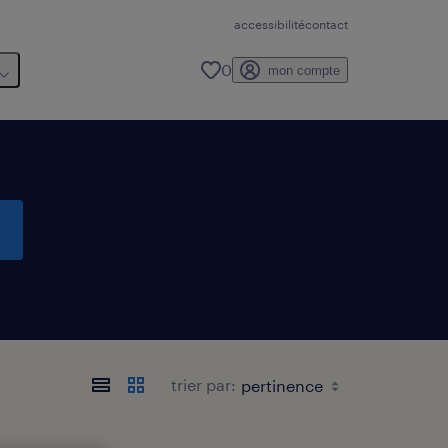
accessibilité
contact
0
mon compte
trier par: