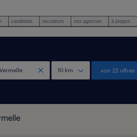
i
candidats
recruteurs
nos agences
à propos
voir 22 offres
rmelle