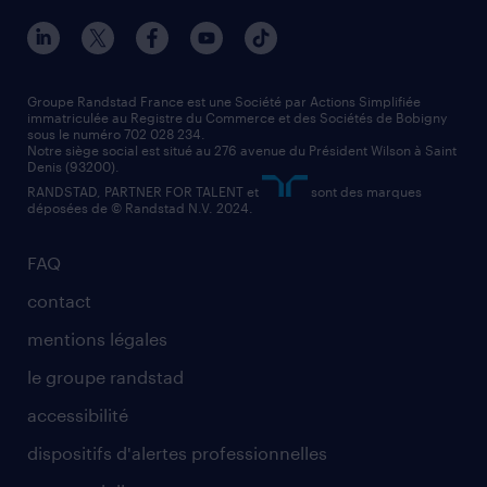
nos agences par ville
contact entreprise
manutentionnaire
nos agences par région
faq intérim / recrutement
technico-commercial
nos cabinets de recrutement
assistant administratif
Groupe Randstad France est une Société par Actions Simplifiée
immatriculée au Registre du Commerce et des Sociétés de Bobigny
sous le numéro 702 028 234.
comptable
Notre siège social est situé au 276 avenue du Président Wilson à Saint
Denis (93200).
RANDSTAD, PARTNER FOR TALENT et
sont des marques
déposées de © Randstad N.V. 2024.
FAQ
contact
mentions légales
le groupe randstad
accessibilité
dispositifs d'alertes professionnelles