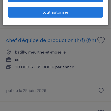
tout autoriser
publié le 28 avril 2026
chef d'équipe de production (h/f) (f/h)
batilly, meurthe-et-moselle
cdi
30 000 € - 35 000 € par année
publié le 25 juin 2026