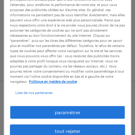
médecin psychiatre (f/h)
l’attendez, pour améliorer la performance de notre site, et pour vous
proposer des publicités ciblées sur d’autres sites. En général, ces
informations ne permettent pas de vous identifier directement, mais elles
val de briey, meurthe-et-moselle
peuvent vous offrir une expérience web plus personnalisée. Parce que
nous respectons votre droit à la vie privée, vous pouvez choisir de ne pas
intérim
autoriser les catégories de cookies qui ne sont pas strictement
nécessaires au bon fonctionnement du site Internet. Cliquez sur
58,00 € par heure
“paramétrer”, puis sur les titres des différentes catégories pour en savoir
plus et modifier nos paramètres par défaut. Toutefois, le refus de certains
types de cookies peut affecter votre navigation sur le site et les services
que nous pouvons vous offrir (ex : vous recevrez des publicités moins
adaptées à votre profil lorsque vous naviguerez sur Internet, vous ne
pourrez pas partager du contenu via les réseaux sociaux, etc.). Vous
publié le 9 juin 2026
pourrez retirer votre consentement ou modifier votre paramétrage à tout
moment via l’icône cookie disponible en bas et à gauche de votre
navigateur.
Politique en matière de cookie
Liste de nos partenaires
technicien référent chantier (f/h)
nancy, meurthe-et-moselle
paramétrer
cdi
32 000 € - 38 000 € par année
tout rejeter