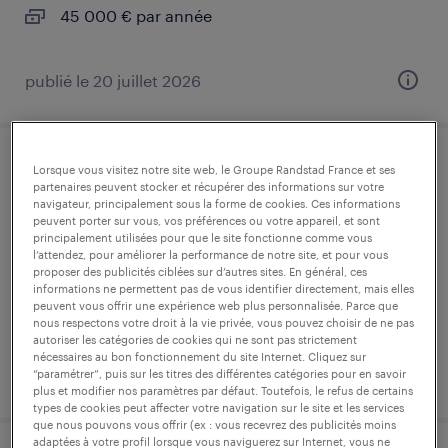
45 000 € par année
publié le 20 juillet 2026
infirmier de (f/h)
Lorsque vous visitez notre site web, le Groupe Randstad France et ses
partenaires peuvent stocker et récupérer des informations sur votre
navigateur, principalement sous la forme de cookies. Ces informations
lannion, côtes-d'armor
peuvent porter sur vous, vos préférences ou votre appareil, et sont
principalement utilisées pour que le site fonctionne comme vous
intérim
l’attendez, pour améliorer la performance de notre site, et pour vous
proposer des publicités ciblées sur d’autres sites. En général, ces
14,00 € par heure
informations ne permettent pas de vous identifier directement, mais elles
peuvent vous offrir une expérience web plus personnalisée. Parce que
nous respectons votre droit à la vie privée, vous pouvez choisir de ne pas
autoriser les catégories de cookies qui ne sont pas strictement
nécessaires au bon fonctionnement du site Internet. Cliquez sur
publié le 27 mai 2026
“paramétrer”, puis sur les titres des différentes catégories pour en savoir
plus et modifier nos paramètres par défaut. Toutefois, le refus de certains
types de cookies peut affecter votre navigation sur le site et les services
que nous pouvons vous offrir (ex : vous recevrez des publicités moins
adaptées à votre profil lorsque vous naviguerez sur Internet, vous ne