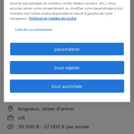
pourrez pas partager du contenu via les réseaux sociaux, etc.). Vous
assistant adv (f/h)
pourrez retirer votre consentement ou modifier votre paramétrage à tout
moment via l’icône cookie disponible en bas et à gauche de votre
navigateur.
Politique en matière de cookie
carnoët, côtes-d'armor
intérim
Liste de nos partenaires
13,00 € par heure
paramétrer
publié le 7 août 2026
tout rejeter
tout autoriser
responsable commerce h/f
langueux, côtes-d'armor
cdi
30 500 € - 37 000 € par année