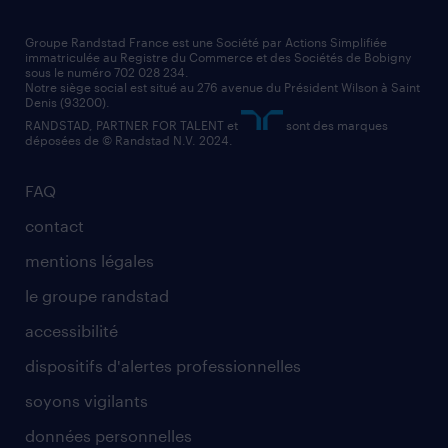
nos agences par région
faq intérim / recrutement
technico-commercial
nos cabinets de recrutement
assistant administratif
Groupe Randstad France est une Société par Actions Simplifiée
immatriculée au Registre du Commerce et des Sociétés de Bobigny
sous le numéro 702 028 234.
comptable
Notre siège social est situé au 276 avenue du Président Wilson à Saint
Denis (93200).
RANDSTAD, PARTNER FOR TALENT et
sont des marques
déposées de © Randstad N.V. 2024.
FAQ
contact
mentions légales
le groupe randstad
accessibilité
dispositifs d'alertes professionnelles
soyons vigilants
données personnelles