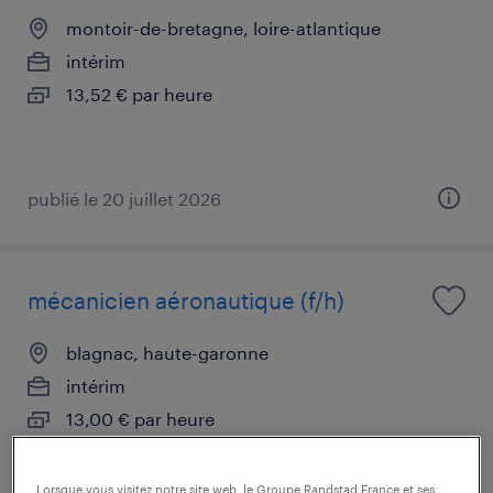
montoir-de-bretagne, loire-atlantique
intérim
13,52 € par heure
publié le 20 juillet 2026
mécanicien aéronautique (f/h)
blagnac, haute-garonne
intérim
13,00 € par heure
Lorsque vous visitez notre site web, le Groupe Randstad France et ses