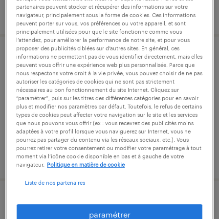
partenaires peuvent stocker et récupérer des informations sur votre
publié le 4 août 2026
navigateur, principalement sous la forme de cookies. Ces informations
peuvent porter sur vous, vos préférences ou votre appareil, et sont
principalement utilisées pour que le site fonctionne comme vous
l’attendez, pour améliorer la performance de notre site, et pour vous
proposer des publicités ciblées sur d’autres sites. En général, ces
mécanicien aéronautique (f/h)
informations ne permettent pas de vous identifier directement, mais elles
peuvent vous offrir une expérience web plus personnalisée. Parce que
nous respectons votre droit à la vie privée, vous pouvez choisir de ne pas
marignane, bouches-du-rhône
autoriser les catégories de cookies qui ne sont pas strictement
nécessaires au bon fonctionnement du site Internet. Cliquez sur
intérim
“paramétrer”, puis sur les titres des différentes catégories pour en savoir
plus et modifier nos paramètres par défaut. Toutefois, le refus de certains
15,01 € par heure
types de cookies peut affecter votre navigation sur le site et les services
que nous pouvons vous offrir (ex : vous recevrez des publicités moins
adaptées à votre profil lorsque vous naviguerez sur Internet, vous ne
pourrez pas partager du contenu via les réseaux sociaux, etc.). Vous
pourrez retirer votre consentement ou modifier votre paramétrage à tout
moment via l’icône cookie disponible en bas et à gauche de votre
publié le 5 août 2026
navigateur.
Politique en matière de cookie
Liste de nos partenaires
mécanicien aéronautique (f/h)
paramétrer