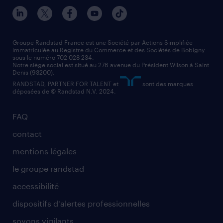
nos agences par ville
contact entreprise
manutentionnaire
nos agences par région
faq intérim / recrutement
technico-commercial
nos cabinets de recrutement
assistant administratif
Groupe Randstad France est une Société par Actions Simplifiée
immatriculée au Registre du Commerce et des Sociétés de Bobigny
sous le numéro 702 028 234.
comptable
Notre siège social est situé au 276 avenue du Président Wilson à Saint
Denis (93200).
RANDSTAD, PARTNER FOR TALENT et
sont des marques
déposées de © Randstad N.V. 2024.
FAQ
contact
mentions légales
le groupe randstad
accessibilité
dispositifs d'alertes professionnelles
soyons vigilants