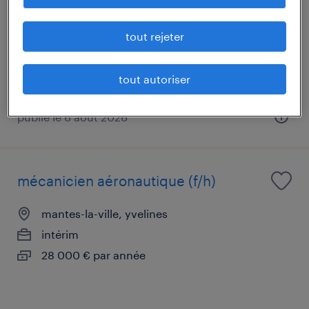
méru, oise
intérim
tout rejeter
13,00 € par heure
tout autoriser
publié le 6 août 2026
mécanicien aéronautique (f/h)
mantes-la-ville, yvelines
intérim
28 000 € par année