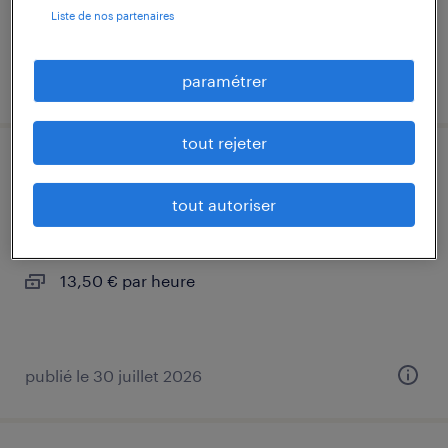
Liste de nos partenaires
paramétrer
publié le 5 août 2026
tout rejeter
mécanicien d'équipements (f/h)
tout autoriser
trégueux, côtes-d'armor
intérim
13,50 € par heure
publié le 30 juillet 2026