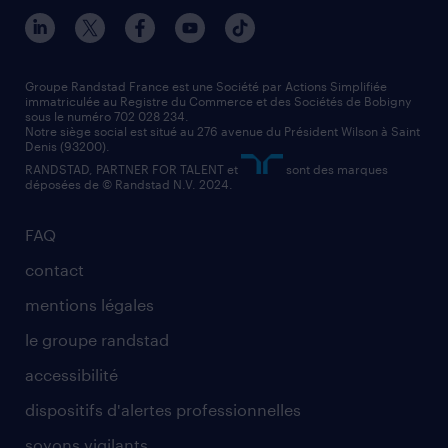
nos agences par ville
contact entreprise
manutentionnaire
nos agences par région
faq intérim / recrutement
technico-commercial
nos cabinets de recrutement
assistant administratif
Groupe Randstad France est une Société par Actions Simplifiée
immatriculée au Registre du Commerce et des Sociétés de Bobigny
sous le numéro 702 028 234.
comptable
Notre siège social est situé au 276 avenue du Président Wilson à Saint
Denis (93200).
RANDSTAD, PARTNER FOR TALENT et
sont des marques
déposées de © Randstad N.V. 2024.
FAQ
contact
mentions légales
le groupe randstad
accessibilité
dispositifs d'alertes professionnelles
soyons vigilants