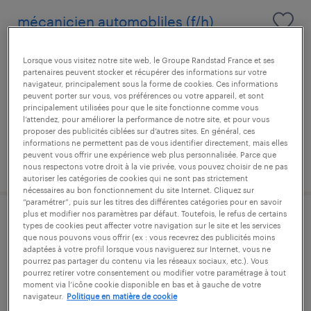
mécanicien automobliles (f/h)
pléneuf-val-andré, côtes-d'armor
Lorsque vous visitez notre site web, le Groupe Randstad France et ses
partenaires peuvent stocker et récupérer des informations sur votre
cdi
navigateur, principalement sous la forme de cookies. Ces informations
31 000 € par année
peuvent porter sur vous, vos préférences ou votre appareil, et sont
principalement utilisées pour que le site fonctionne comme vous
l’attendez, pour améliorer la performance de notre site, et pour vous
proposer des publicités ciblées sur d’autres sites. En général, ces
informations ne permettent pas de vous identifier directement, mais elles
peuvent vous offrir une expérience web plus personnalisée. Parce que
publié le 23 juillet 2026
nous respectons votre droit à la vie privée, vous pouvez choisir de ne pas
autoriser les catégories de cookies qui ne sont pas strictement
nécessaires au bon fonctionnement du site Internet. Cliquez sur
“paramétrer”, puis sur les titres des différentes catégories pour en savoir
plus et modifier nos paramètres par défaut. Toutefois, le refus de certains
mécanicien auto (f/h)
types de cookies peut affecter votre navigation sur le site et les services
que nous pouvons vous offrir (ex : vous recevrez des publicités moins
adaptées à votre profil lorsque vous naviguerez sur Internet, vous ne
langueux, côtes-d'armor
pourrez pas partager du contenu via les réseaux sociaux, etc.). Vous
pourrez retirer votre consentement ou modifier votre paramétrage à tout
cdi
moment via l’icône cookie disponible en bas et à gauche de votre
navigateur.
Politique en matière de cookie
23 100 € par année