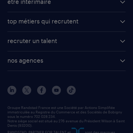
être intérimaire
carrières opérationnelles
avantages intérimaires randstad
carrières professionnelles
top métiers qui recrutent
app talent / portail web
candidature spontanée
fiches métiers
faq candidat / intérimaire
créer un compte candidat
recruter un talent
plombier chauffagiste
toutes nos solutions RH
vendeur
nos agences
solutions opérationnelles
agent de fabrication
toutes nos agences
solutions professionnelles
conducteur de poids lourd
nos agences par ville
contact entreprise
manutentionnaire
nos agences par région
faq intérim / recrutement
technico-commercial
nos cabinets de recrutement
assistant administratif
Groupe Randstad France est une Société par Actions Simplifiée
immatriculée au Registre du Commerce et des Sociétés de Bobigny
sous le numéro 702 028 234.
comptable
Notre siège social est situé au 276 avenue du Président Wilson à Saint
Denis (93200).
RANDSTAD, PARTNER FOR TALENT et
sont des marques