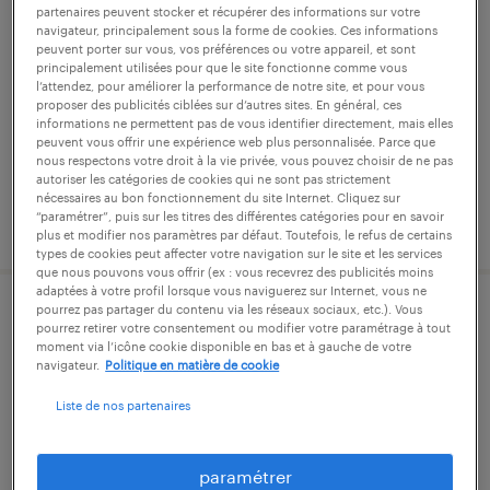
opérateur de scierie (f/h)
partenaires peuvent stocker et récupérer des informations sur votre
navigateur, principalement sous la forme de cookies. Ces informations
peuvent porter sur vous, vos préférences ou votre appareil, et sont
aix-en-othe, aube
principalement utilisées pour que le site fonctionne comme vous
intérim
l’attendez, pour améliorer la performance de notre site, et pour vous
proposer des publicités ciblées sur d’autres sites. En général, ces
12,31 € par heure
informations ne permettent pas de vous identifier directement, mais elles
peuvent vous offrir une expérience web plus personnalisée. Parce que
nous respectons votre droit à la vie privée, vous pouvez choisir de ne pas
autoriser les catégories de cookies qui ne sont pas strictement
nécessaires au bon fonctionnement du site Internet. Cliquez sur
“paramétrer”, puis sur les titres des différentes catégories pour en savoir
publié le 16 juin 2026
plus et modifier nos paramètres par défaut. Toutefois, le refus de certains
types de cookies peut affecter votre navigation sur le site et les services
que nous pouvons vous offrir (ex : vous recevrez des publicités moins
adaptées à votre profil lorsque vous naviguerez sur Internet, vous ne
pourrez pas partager du contenu via les réseaux sociaux, etc.). Vous
manutentionnaire (f/h)
pourrez retirer votre consentement ou modifier votre paramétrage à tout
moment via l’icône cookie disponible en bas et à gauche de votre
navigateur.
Politique en matière de cookie
nogent-sur-seine, aube
Liste de nos partenaires
intérim
12,31 € par heure
paramétrer