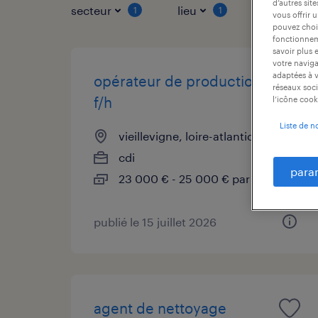
d’autres sit
secteur
lieu
type de co
1
1
vous offrir 
pouvez chois
fonctionneme
savoir plus 
votre naviga
adaptées à v
opérateur de production
réseaux soci
f/h
l’icône cook
Liste de n
vieillevigne, loire-atlantique
cdi
para
23 000 € - 25 000 € par année
publié le 15 juillet 2026
agent de nettoyage