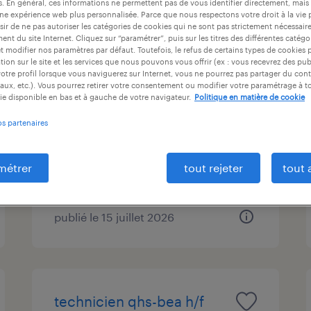
es. En général, ces informations ne permettent pas de vous identifier directement, mais
ntrat
durée du contrat
niveau d'expérience
une expérience web plus personnalisée. Parce que nous respectons votre droit à la vie 
ir de ne pas autoriser les catégories de cookies qui ne sont pas strictement nécessair
nt du site Internet. Cliquez sur “paramétrer”, puis sur les titres des différentes catég
et modifier nos paramètres par défaut. Toutefois, le refus de certains types de cookies 
tion sur le site et les services que nous pouvons vous offrir (ex : vous recevrez des pu
otre profil lorsque vous naviguerez sur Internet, vous ne pourrez pas partager du cont
employé d'élevage h/f
aux, etc.). Vous pourrez retirer votre consentement ou modifier votre paramétrage à 
ie disponible en bas et à gauche de votre navigateur.
Politique en matière de cookie
vieillevigne, loire-atlantique
os partenaires
cdi
25 000 € - 27 000 € par année
métrer
tout rejeter
tout 
publié le 15 juillet 2026
technicien qhs-bea h/f