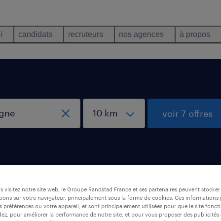
i
candidats
recruteurs
nos agences
à propos
voir 7 offres
 Vieillevigne
 visitez notre site web, le Groupe Randstad France et ses partenaires peuvent stocker
ions sur votre navigateur, principalement sous la forme de cookies. Ces informations
s préférences ou votre appareil, et sont principalement utilisées pour que le site fo
dez, pour améliorer la performance de notre site, et pour vous proposer des publicités 