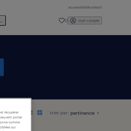
accessibilité
contact
0
mon compte
trier par:
 et récupérer
 peuvent porter
nctionne comme
ciblées sur