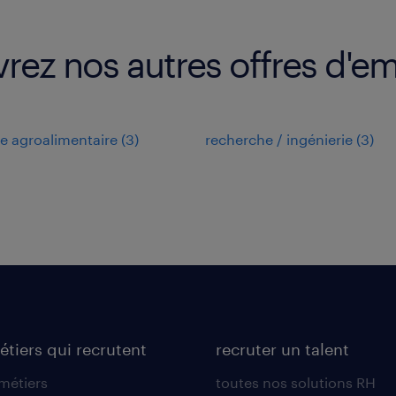
vrez nos autres offres d'e
ie agroalimentaire
(
3
)
recherche / ingénierie
(
3
)
étiers qui recrutent
recruter un talent
 métiers
toutes nos solutions RH