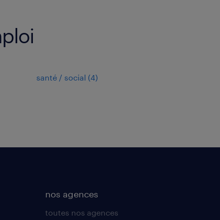
mploi
santé / social
(
4
)
nos agences
toutes nos agences