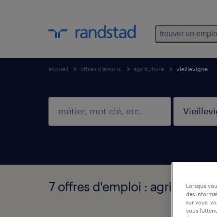
trouver un emplo
accueil
offres d'emploi
agriculture
vieillevigne
7 offres d'emploi : agriculture,
Lorsque vous
des informat
sur vous, vo
vous l’atten