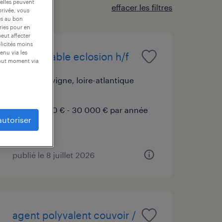
 elles peuvent
effacer les filtres
privée, vous
es au bon
ories pour en
peut affecter
blicités moins
enu via les
responsable eclosion h/f
tout moment via
vieillevigne, loire-atlantique
cdi
25 000 € - 30 000 € par année
autoriser
publié le 8 juillet 2026
agent polyvalent couvoir /