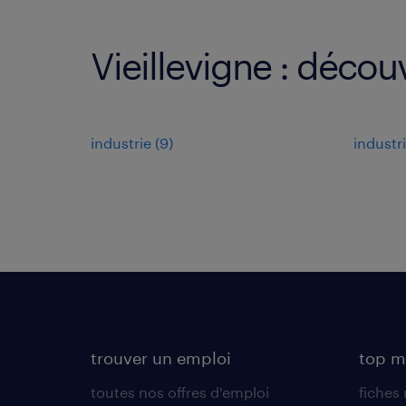
Vieillevigne : décou
industrie
(
9
)
industr
trouver un emploi
top m
toutes nos offres d'emploi
fiches