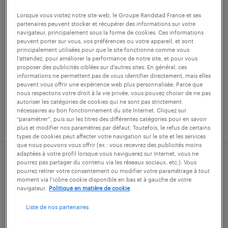
technicien sav électromécanique
Lorsque vous visitez notre site web, le Groupe Randstad France et ses
partenaires peuvent stocker et récupérer des informations sur votre
itinérant (f/h)
navigateur, principalement sous la forme de cookies. Ces informations
peuvent porter sur vous, vos préférences ou votre appareil, et sont
principalement utilisées pour que le site fonctionne comme vous
brumath, bas-rhin
l’attendez, pour améliorer la performance de notre site, et pour vous
proposer des publicités ciblées sur d’autres sites. En général, ces
cdi
informations ne permettent pas de vous identifier directement, mais elles
30 000 € - 45 000 € par année
peuvent vous offrir une expérience web plus personnalisée. Parce que
nous respectons votre droit à la vie privée, vous pouvez choisir de ne pas
autoriser les catégories de cookies qui ne sont pas strictement
nécessaires au bon fonctionnement du site Internet. Cliquez sur
publié le 2 octobre 2025
“paramétrer”, puis sur les titres des différentes catégories pour en savoir
plus et modifier nos paramètres par défaut. Toutefois, le refus de certains
types de cookies peut affecter votre navigation sur le site et les services
que nous pouvons vous offrir (ex : vous recevrez des publicités moins
adaptées à votre profil lorsque vous naviguerez sur Internet, vous ne
pourrez pas partager du contenu via les réseaux sociaux, etc.). Vous
chef de projet en automatisme
pourrez retirer votre consentement ou modifier votre paramétrage à tout
bilingue allemand (f/h)
moment via l’icône cookie disponible en bas et à gauche de votre
navigateur.
Politique en matière de cookie
brumath, bas-rhin
Liste de nos partenaires
cdi