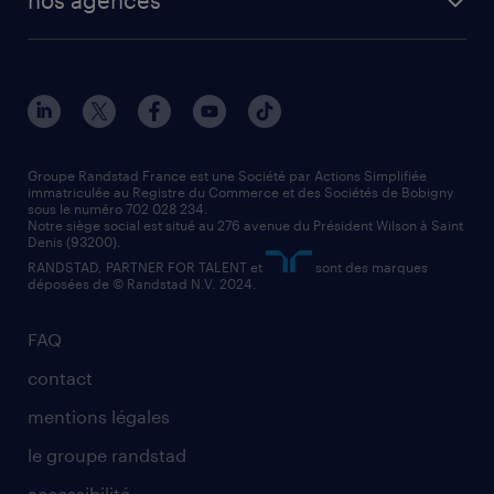
solutions opérationnelles
agent de fabrication
toutes nos agences
solutions professionnelles
conducteur de poids lourd
nos agences par ville
contact entreprise
manutentionnaire
nos agences par région
faq intérim / recrutement
technico-commercial
nos cabinets de recrutement
assistant administratif
Groupe Randstad France est une Société par Actions Simplifiée
immatriculée au Registre du Commerce et des Sociétés de Bobigny
sous le numéro 702 028 234.
comptable
Notre siège social est situé au 276 avenue du Président Wilson à Saint
Denis (93200).
RANDSTAD, PARTNER FOR TALENT et
sont des marques
déposées de © Randstad N.V. 2024.
FAQ
contact
mentions légales
le groupe randstad
accessibilité