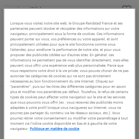
cariste (f/h)
Lorsque vous visitez notre site web, le Groupe Randstad France et ses
livron-sur-drôme, drôme
partenaires peuvent stocker et récupérer des informations sur votre
intérim
navigateur, principalement sous la forme de cookies. Ces informations
peuvent porter sur vous, vos préférences ou votre appareil, et sont
12,52 € par heure
principalement utilisées pour que le site fonctionne comme vous
l’attendez, pour améliorer la performance de notre site, et pour vous
proposer des publicités ciblées sur d’autres sites. En général, ces
informations ne permettent pas de vous identifier directement, mais elles
peuvent vous offrir une expérience web plus personnalisée. Parce que
nous respectons votre droit à la vie privée, vous pouvez choisir de ne pas
publié le 9 juillet 2026
autoriser les catégories de cookies qui ne sont pas strictement
nécessaires au bon fonctionnement du site Internet. Cliquez sur
“paramétrer”, puis sur les titres des différentes catégories pour en savoir
plus et modifier nos paramètres par défaut. Toutefois, le refus de certains
types de cookies peut affecter votre navigation sur le site et les services
animateur réseau partenaires (f/h)
que nous pouvons vous offrir (ex : vous recevrez des publicités moins
adaptées à votre profil lorsque vous naviguerez sur Internet, vous ne
pourrez pas partager du contenu via les réseaux sociaux, etc.). Vous
livron-sur-drôme, drôme
pourrez retirer votre consentement ou modifier votre paramétrage à tout
moment via l’icône cookie disponible en bas et à gauche de votre
cdi
navigateur.
Politique en matière de cookie
36 000 € - 42 000 € par année