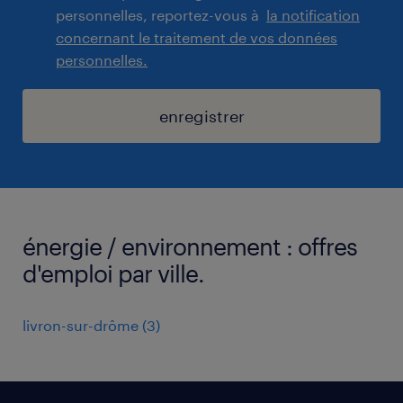
personnelles, reportez-vous à
la notification
concernant le traitement de vos données
personnelles.
enregistrer
énergie / environnement : offres
d'emploi par ville.
livron-sur-drôme
(
3
)