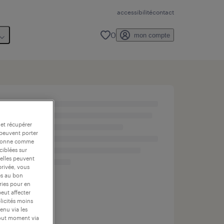
accessibilité
contact
0
mon compte
 et récupérer
 peuvent porter
nctionne comme
ciblées sur
 elles peuvent
privée, vous
es au bon
ories pour en
peut affecter
blicités moins
enu via les
tout moment via