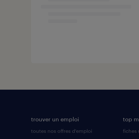
trouver un emploi
top m
toutes nos offres d'emploi
fiches