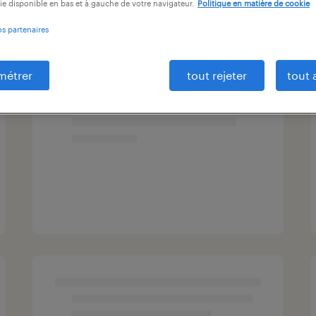
ie disponible en bas et à gauche de votre navigateur.
Politique en matière de cookie
os partenaires
métrer
tout rejeter
tout 