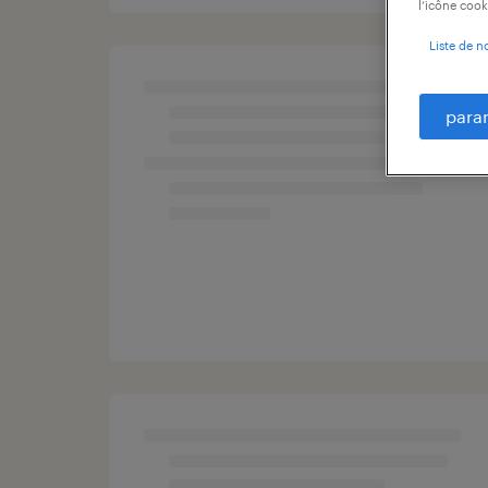
l’icône cook
Liste de n
para