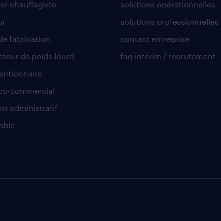
er chauffagiste
solutions opérationnelles
ur
solutions professionnelles
de fabrication
contact entreprise
teur de poids lourd
faq intérim / recrutement
ntionnaire
co-commercial
nt administratif
able