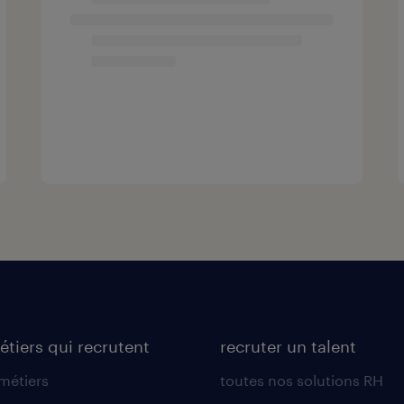
étiers qui recrutent
recruter un talent
 métiers
toutes nos solutions RH