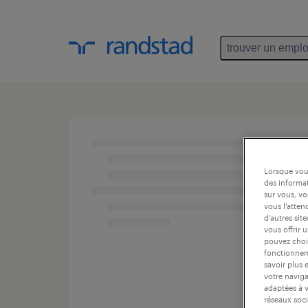
trouver un emplo
Lorsque vous
des informat
sur vous, vo
vous l’atten
d’autres sit
vous offrir 
pouvez chois
fonctionneme
savoir plus 
votre naviga
adaptées à v
réseaux soci