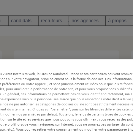
i
candidats
recruteurs
nos agences
à propos
 visitez notre site web, le Groupe Randstad France et ses partenaires peuvent stocker
ions sur votre navigateur, principalement sous la forme de cookies. Ces informations
s préférences ou votre appareil, et sont principalement utilisées pour que le site fo
dez, pour améliorer la performance de notre site, et pour vous proposer des publicités 
es. En général, ces informations ne permettent pas de vous identifier directement, mais
une expérience web plus personnalisée. Parce que nous respectons votre droit à la vie 
ir de ne pas autoriser les catégories de cookies qui ne sont pas strictement nécessair
nt du site Internet. Cliquez sur “paramétrer”, puis sur les titres des différentes catég
et modifier nos paramètres par défaut. Toutefois, le refus de certains types de cookies 
tion sur le site et les services que nous pouvons vous offrir (ex : vous recevrez des pu
otre profil lorsque vous naviguerez sur Internet, vous ne pourrez pas partager du cont
aux, etc.). Vous pourrez retirer votre consentement ou modifier votre paramétrage à 