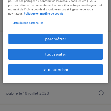
pourrez pas partager du contenu via les réseaux sociaux, etc.). Vous
pourrez retirer votre consentement ou modifier votre paramétrage à tout
moment via l’icône cookie disponible en bas et à gauche de votre
navigateur.
Politique en matière de cookie
publié le 19 mai 2026
Liste de nos partenaires
paramétrer
technicien/agent de maintenance (f/h)
tout rejeter
issoire, puy-de-dôme
cdi
30 000 € par année
tout autoriser
publié le 16 juillet 2026