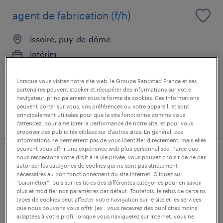
agent de fabrication (f/h)
issoire, puy-de-dôme
intérim
12,72 € par heure
Lorsque vous visitez notre site web, le Groupe Randstad France et ses
partenaires peuvent stocker et récupérer des informations sur votre
navigateur, principalement sous la forme de cookies. Ces informations
peuvent porter sur vous, vos préférences ou votre appareil, et sont
publié le 23 juillet 2026
principalement utilisées pour que le site fonctionne comme vous
l’attendez, pour améliorer la performance de notre site, et pour vous
proposer des publicités ciblées sur d’autres sites. En général, ces
informations ne permettent pas de vous identifier directement, mais elles
peuvent vous offrir une expérience web plus personnalisée. Parce que
nous respectons votre droit à la vie privée, vous pouvez choisir de ne pas
agent de fabrication (f/h)
autoriser les catégories de cookies qui ne sont pas strictement
nécessaires au bon fonctionnement du site Internet. Cliquez sur
“paramétrer”, puis sur les titres des différentes catégories pour en savoir
issoire, puy-de-dôme
plus et modifier nos paramètres par défaut. Toutefois, le refus de certains
intérim
types de cookies peut affecter votre navigation sur le site et les services
que nous pouvons vous offrir (ex : vous recevrez des publicités moins
12,72 € par heure
adaptées à votre profil lorsque vous naviguerez sur Internet, vous ne