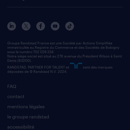
solutions opérationnelles
agent de fabrication
toutes nos agences
solutions professionnelles
conducteur de poids lourd
nos agences par ville
contact entreprise
manutentionnaire
nos agences par région
faq intérim / recrutement
technico-commercial
nos cabinets de recrutement
assistant administratif
Groupe Randstad France est une Société par Actions Simplifiée
immatriculée au Registre du Commerce et des Sociétés de Bobigny
sous le numéro 702 028 234.
comptable
Notre siège social est situé au 276 avenue du Président Wilson à Saint
Denis (93200).
RANDSTAD, PARTNER FOR TALENT et
sont des marques
déposées de © Randstad N.V. 2024.
FAQ
contact
mentions légales
le groupe randstad
accessibilité