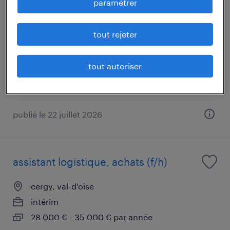
paramétrer
cariste (f/h)
tout rejeter
herblay-sur-seine, val-d'oise
cdi
1 900 € - 2 400 € par mois
tout autoriser
publié le 22 juillet 2026
assistant logistique, achats (f/h)
cergy, val-d'oise
intérim
28 000 € - 35 000 € par année