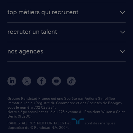
avantages intérimaires randstad
carrières professionnelles
top métiers qui recrutent
app talent / portail web
candidature spontanée
fiches métiers
faq candidat / intérimaire
créer un compte candidat
recruter un talent
plombier chauffagiste
toutes nos solutions RH
vendeur
nos agences
solutions opérationnelles
agent de fabrication
toutes nos agences
solutions professionnelles
conducteur de poids lourd
nos agences par ville
contact entreprise
manutentionnaire
nos agences par région
faq intérim / recrutement
technico-commercial
nos cabinets de recrutement
assistant administratif
Groupe Randstad France est une Société par Actions Simplifiée
immatriculée au Registre du Commerce et des Sociétés de Bobigny
sous le numéro 702 028 234.
comptable
Notre siège social est situé au 276 avenue du Président Wilson à Saint
Denis (93200).
RANDSTAD, PARTNER FOR TALENT et
sont des marques
déposées de © Randstad N.V. 2024.