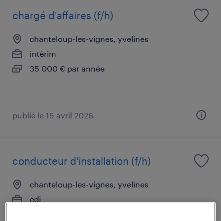
chargé d'affaires (f/h)
chanteloup-les-vignes, yvelines
intérim
35 000 € par année
publié le 15 avril 2026
conducteur d'installation (f/h)
chanteloup-les-vignes, yvelines
cdi
25 000 € - 30 000 € par année