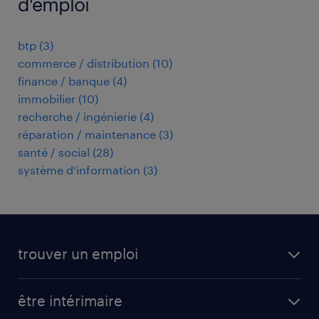
d'emploi
btp
(
3
)
commerce / distribution
(
10
)
finance / banque
(
4
)
immobilier
(
10
)
recherche / ingénierie
(
4
)
réparation / maintenance
(
3
)
santé / social
(
28
)
système d'information
(
3
)
trouver un emploi
toutes nos offres d'emploi
être intérimaire
carrières opérationnelles