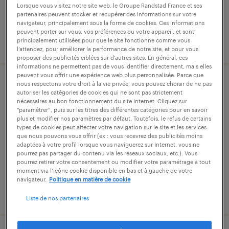
Lorsque vous visitez notre site web, le Groupe Randstad France et ses
partenaires peuvent stocker et récupérer des informations sur votre
navigateur, principalement sous la forme de cookies. Ces informations
peuvent porter sur vous, vos préférences ou votre appareil, et sont
publié le 4 juin 2026
principalement utilisées pour que le site fonctionne comme vous
l’attendez, pour améliorer la performance de notre site, et pour vous
proposer des publicités ciblées sur d’autres sites. En général, ces
informations ne permettent pas de vous identifier directement, mais elles
peuvent vous offrir une expérience web plus personnalisée. Parce que
nous respectons votre droit à la vie privée, vous pouvez choisir de ne pas
technicien de maintenance (f/h)
autoriser les catégories de cookies qui ne sont pas strictement
nécessaires au bon fonctionnement du site Internet. Cliquez sur
“paramétrer”, puis sur les titres des différentes catégories pour en savoir
les mureaux, yvelines
plus et modifier nos paramètres par défaut. Toutefois, le refus de certains
cdi
types de cookies peut affecter votre navigation sur le site et les services
que nous pouvons vous offrir (ex : vous recevrez des publicités moins
2 500 € - 3 200 € par mois
adaptées à votre profil lorsque vous naviguerez sur Internet, vous ne
pourrez pas partager du contenu via les réseaux sociaux, etc.). Vous
pourrez retirer votre consentement ou modifier votre paramétrage à tout
moment via l’icône cookie disponible en bas et à gauche de votre
navigateur.
Politique en matière de cookie
publié le 24 novembre 2025
Liste de nos partenaires