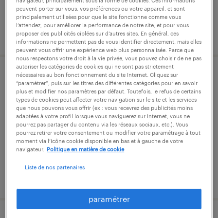
navigateur, principalement sous la forme de cookies. Ces informations
peuvent porter sur vous, vos préférences ou votre appareil, et sont
principalement utilisées pour que le site fonctionne comme vous
l’attendez, pour améliorer la performance de notre site, et pour vous
publié le 25 mai 2026
proposer des publicités ciblées sur d’autres sites. En général, ces
informations ne permettent pas de vous identifier directement, mais elles
peuvent vous offrir une expérience web plus personnalisée. Parce que
nous respectons votre droit à la vie privée, vous pouvez choisir de ne pas
autoriser les catégories de cookies qui ne sont pas strictement
nécessaires au bon fonctionnement du site Internet. Cliquez sur
rectifieur h/f
“paramétrer”, puis sur les titres des différentes catégories pour en savoir
plus et modifier nos paramètres par défaut. Toutefois, le refus de certains
types de cookies peut affecter votre navigation sur le site et les services
valentin, doubs
que nous pouvons vous offrir (ex : vous recevrez des publicités moins
cdi
adaptées à votre profil lorsque vous naviguerez sur Internet, vous ne
pourrez pas partager du contenu via les réseaux sociaux, etc.). Vous
32 000 € par année
pourrez retirer votre consentement ou modifier votre paramétrage à tout
moment via l’icône cookie disponible en bas et à gauche de votre
navigateur.
Politique en matière de cookie
Liste de nos partenaires
publié le 15 juin 2026
paramétrer