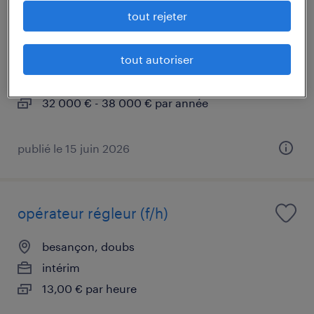
technien méthodes et industrialisation
tout rejeter
h/f
tout autoriser
valentin, doubs
cdi
32 000 € - 38 000 € par année
publié le 15 juin 2026
opérateur régleur (f/h)
besançon, doubs
intérim
13,00 € par heure