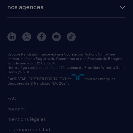
toutes nos solutions RH
vendeur
nos agences
solutions opérationnelles
agent de fabrication
toutes nos agences
solutions professionnelles
conducteur de poids lourd
nos agences par ville
contact entreprise
manutentionnaire
nos agences par région
faq intérim / recrutement
technico-commercial
nos cabinets de recrutement
assistant administratif
Groupe Randstad France est une Société par Actions Simplifiée
immatriculée au Registre du Commerce et des Sociétés de Bobigny
sous le numéro 702 028 234.
comptable
Notre siège social est situé au 276 avenue du Président Wilson à Saint
Denis (93200).
RANDSTAD, PARTNER FOR TALENT et
sont des marques
déposées de © Randstad N.V. 2024.
FAQ
contact
mentions légales
le groupe randstad