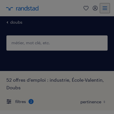
0
mon comp
doubs
52 offres d'emploi : industrie, École-Valentin,
Doubs
filtres
2