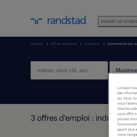
trouver un emplo
accueil
offres d'emploi
industrie
montmerle-sur-s
Lorsque vous
des informat
sur vous, vo
vous l’atten
d’autres sit
vous offrir 
3 offres d'emploi : industrie,
pouvez chois
fonctionneme
savoir plus 
votre naviga