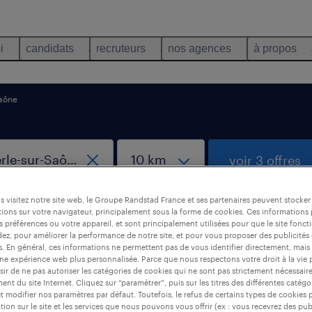
i
candidats
recruteurs
nos agences
à propos
aône
voir 3 offres
 visitez notre site web, le Groupe Randstad France et ses partenaires peuvent stocker
ions sur votre navigateur, principalement sous la forme de cookies. Ces informations
s préférences ou votre appareil, et sont principalement utilisées pour que le site fo
dez, pour améliorer la performance de notre site, et pour vous proposer des publicités 
es. En général, ces informations ne permettent pas de vous identifier directement, mais
une expérience web plus personnalisée. Parce que nous respectons votre droit à la vie 
 Montmerle-sur-Saône
ir de ne pas autoriser les catégories de cookies qui ne sont pas strictement nécessair
nt du site Internet. Cliquez sur “paramétrer”, puis sur les titres des différentes catég
et modifier nos paramètres par défaut. Toutefois, le refus de certains types de cookies 
tion sur le site et les services que nous pouvons vous offrir (ex : vous recevrez des pu