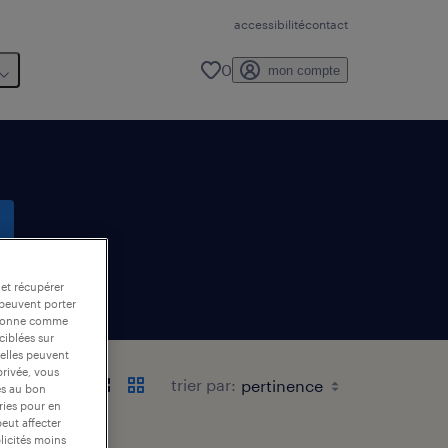
accessibilité
contact
0
mon compte
 et récupérer
 peuvent porter
nctionne comme
ciblées sur
 elles peuvent
privée, vous
trier par:
es au bon
ories pour en
peut affecter
blicités moins