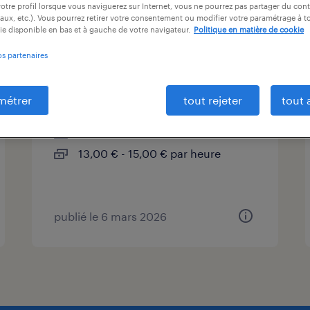
otre profil lorsque vous naviguerez sur Internet, vous ne pourrez pas partager du cont
ntrat
durée du contrat
niveau d'expérience
aux, etc.). Vous pourrez retirer votre consentement ou modifier votre paramétrage à 
ie disponible en bas et à gauche de votre navigateur.
Politique en matière de cookie
os partenaires
peintre industriel (f/h)
métrer
tout rejeter
tout 
corcelles-en-beaujolais, rhône
intérim
13,00 € - 15,00 € par heure
publié le 6 mars 2026