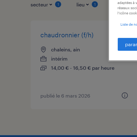
adaptées à v
secteur
lieu
type de co
1
1
réseaux soci
l’icône cook
Liste de n
chaudronnier (f/h)
para
chaleins, ain
intérim
14,00 € - 16,50 € par heure
publié le 6 mars 2026