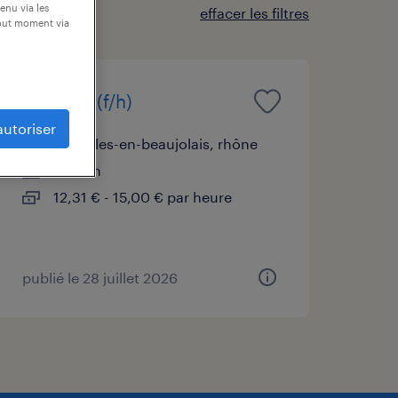
enu via les
effacer les filtres
tout moment via
soudeur (f/h)
autoriser
corcelles-en-beaujolais, rhône
intérim
12,31 € - 15,00 € par heure
publié le 28 juillet 2026