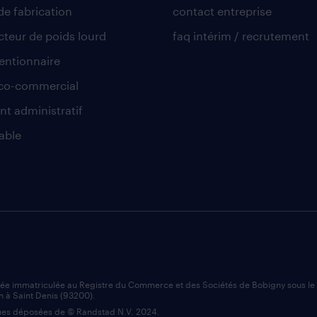
de fabrication
contact entreprise
teur de poids lourd
faq intérim / recrutement
ntionnaire
co-commercial
nt administratif
able
iée immatriculée au Registre du Commerce et des Sociétés de Bobigny sous l
n à Saint Denis (93200).
es déposées de © Randstad N.V. 2024.