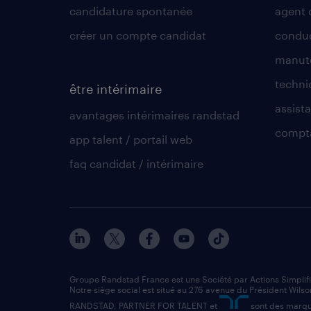
candidature spontanée
agent 
créer un compte candidat
conduc
manute
techni
être intérimaire
assista
avantages intérimaires randstad
compt
app talent / portail web
faq candidat / intérimaire
Groupe Randstad France est une Société par Actions Simplif
Notre siège social est situé au 276 avenue du Président Wilso
RANDSTAD, PARTNER FOR TALENT et
sont des marqu