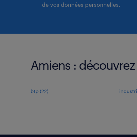
de vos données personnelles.
Amiens : découvrez 
btp
(
22
)
industr