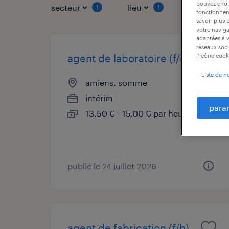
pouvez chois
secteur
lieu
type de co
1
1
fonctionneme
savoir plus 
votre naviga
adaptées à v
réseaux soci
agent de laboratoire (f/h)
l’icône cook
Liste de n
amiens, somme
intérim
para
13,50 € - 15,00 € par heure
publié le 24 juillet 2026
agent de fabrication (f/h)