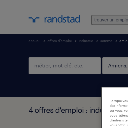
trouver un emplo
accueil
offres d'emploi
industrie
somme
amie
Lorsque vous
des informat
4 offres d'emploi : industrie
sur vous, vo
vous l’atten
d’autres sit
vous offrir 