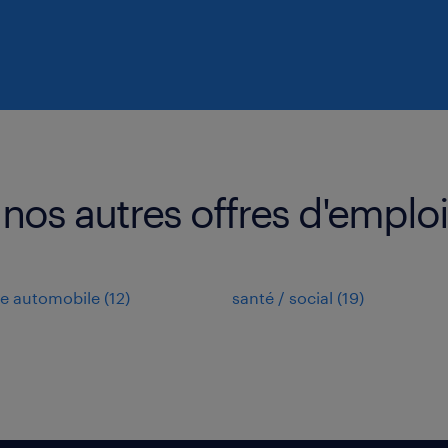
nos autres offres d'emploi
ie automobile
(
12
)
santé / social
(
19
)