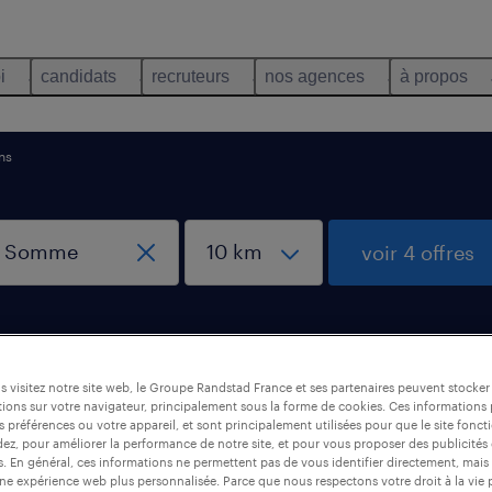
i
candidats
recruteurs
nos agences
à propos
ns
voir 4 offres
 visitez notre site web, le Groupe Randstad France et ses partenaires peuvent stocker
ions sur votre navigateur, principalement sous la forme de cookies. Ces informations
, Amiens, Somme
s préférences ou votre appareil, et sont principalement utilisées pour que le site fo
dez, pour améliorer la performance de notre site, et pour vous proposer des publicités 
es. En général, ces informations ne permettent pas de vous identifier directement, mais
une expérience web plus personnalisée. Parce que nous respectons votre droit à la vie 