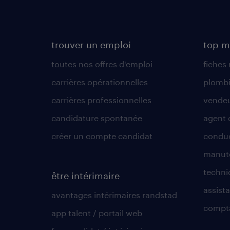
trouver un emploi
top m
toutes nos offres d'emploi
fiches
carrières opérationnelles
plombi
carrières professionnelles
vende
candidature spontanée
agent 
créer un compte candidat
conduc
manute
techni
être intérimaire
assista
avantages intérimaires randstad
compt
app talent / portail web