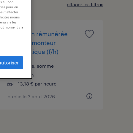
es au bon
effacer les filtres
ories pour en
peut affecter
blicités moins
enu via les
tout moment via
formation rémunérée
ajusteur monteur
aéronautique (f/h)
autoriser
amiens, somme
intérim
13,18 € par heure
publié le 3 août 2026