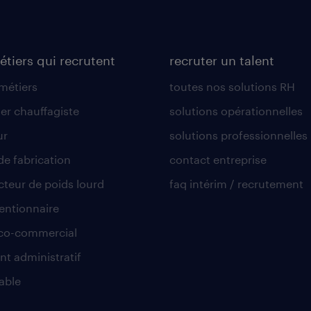
étiers qui recrutent
recruter un talent
 métiers
toutes nos solutions RH
er chauffagiste
solutions opérationnelles
ur
solutions professionnelles
de fabrication
contact entreprise
teur de poids lourd
faq intérim / recrutement
ntionnaire
co-commercial
nt administratif
able