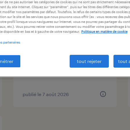
ir de ne pas autoriser les catégories de cookies qui ne sont pas strictement nécessair
ntrat
durée du contrat
niveau d'expérience
nt du site Internet. Cliquez sur “paramétrer”, puis sur les titres des différentes catég
et modifier nos paramètres par défaut. Toutefois, le refus de certains types de cookies 
tion sur le site et les services que nous pouvons vous offrir (ex : vous recevrez des pu
otre profil lorsque vous naviguerez sur Internet, vous ne pourrez pas partager du cont
aux, etc.). Vous pourrez retirer votre consentement ou modifier votre paramétrage à 
agent de fabrication (f/h)
ie disponible en bas et à gauche de votre navigateur.
Politique en matière de cookie
os partenaires
amiens, somme
intérim
métrer
tout rejeter
tout 
12,31 € par heure
publié le 7 août 2026