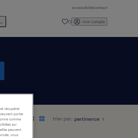
accessibilité
contact
0
mon compte
 et récupérer
 peuvent porter
trier par:
nctionne comme
ciblées sur
 elles peuvent
privée, vous