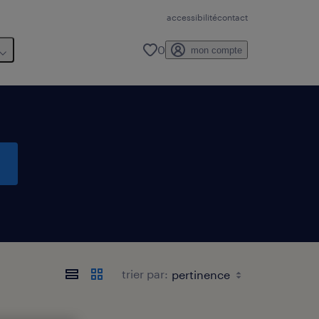
accessibilité
contact
0
mon compte
trier par: