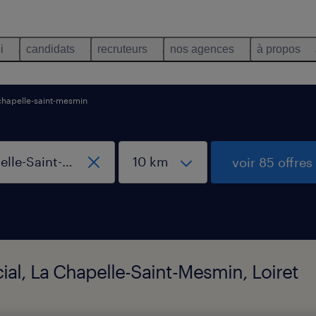
i
candidats
recruteurs
nos agences
à propos
chapelle-saint-mesmin
voir 85 offres
cial, La Chapelle-Saint-Mesmin, Loiret