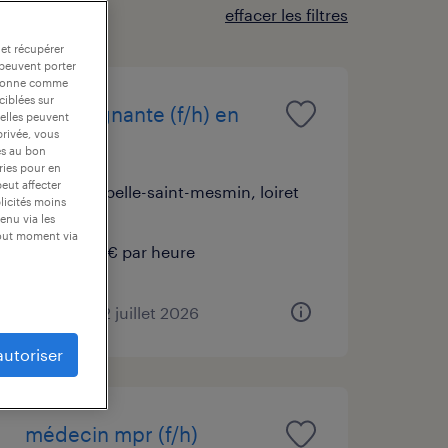
effacer les filtres
 et récupérer
 peuvent porter
nctionne comme
ciblées sur
aide soignante (f/h) en
 elles peuvent
privée, vous
ehpad
es au bon
ories pour en
peut affecter
la chapelle-saint-mesmin, loiret
blicités moins
cdd
enu via les
tout moment via
13,00 € par heure
publié le 22 juillet 2026
autoriser
médecin mpr (f/h)