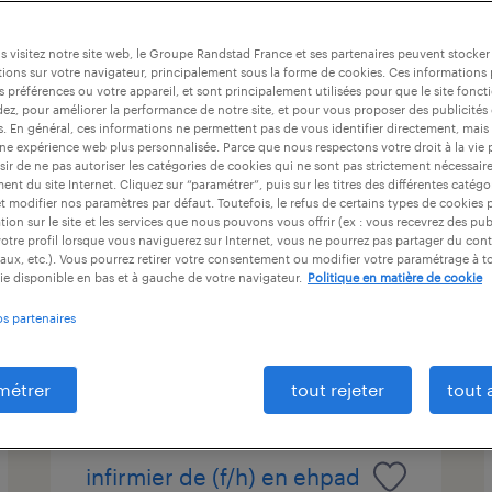
ntrat
durée du contrat
niveau d'expérience
 visitez notre site web, le Groupe Randstad France et ses partenaires peuvent stocker
ions sur votre navigateur, principalement sous la forme de cookies. Ces informations
s préférences ou votre appareil, et sont principalement utilisées pour que le site fo
dez, pour améliorer la performance de notre site, et pour vous proposer des publicités 
aide soignant en had(f/h)
es. En général, ces informations ne permettent pas de vous identifier directement, mais
une expérience web plus personnalisée. Parce que nous respectons votre droit à la vie 
ir de ne pas autoriser les catégories de cookies qui ne sont pas strictement nécessair
la chapelle-saint-mesmin, loiret
nt du site Internet. Cliquez sur “paramétrer”, puis sur les titres des différentes catég
et modifier nos paramètres par défaut. Toutefois, le refus de certains types de cookies 
intérim
tion sur le site et les services que nous pouvons vous offrir (ex : vous recevrez des pu
15,00 € par heure
otre profil lorsque vous naviguerez sur Internet, vous ne pourrez pas partager du cont
aux, etc.). Vous pourrez retirer votre consentement ou modifier votre paramétrage à 
ie disponible en bas et à gauche de votre navigateur.
Politique en matière de cookie
os partenaires
publié le 22 juillet 2026
métrer
tout rejeter
tout 
infirmier de (f/h) en ehpad