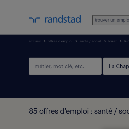
trouver un emplo
accueil
offres d'emploi
santé / social
loiret
la 
85 offres d'emploi : santé / so