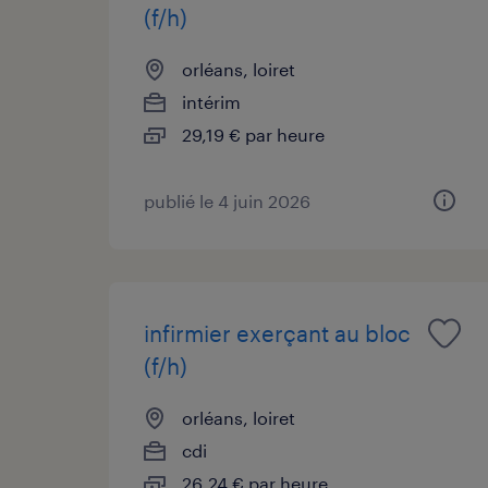
(f/h)
orléans, loiret
intérim
29,19 € par heure
publié le 4 juin 2026
infirmier exerçant au bloc
(f/h)
orléans, loiret
cdi
26,24 € par heure