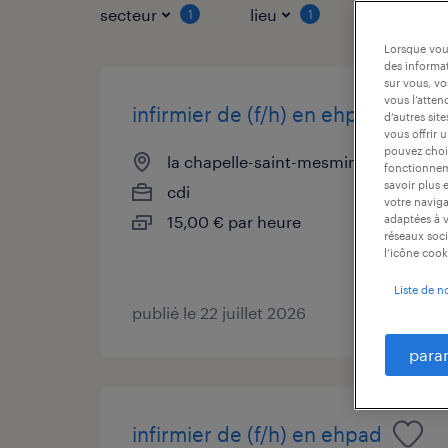
secteur
lieu
type de co
1
1
Lorsque vous
des informat
sur vous, vo
vous l’atten
infirmier de (f/h) en ehpad
d’autres sit
vous offrir 
pouvez chois
la chapelle-saint-mesmin, loiret
fonctionneme
savoir plus 
cdi
votre naviga
15,00 € par heure
adaptées à v
réseaux soci
l’icône cook
Liste de n
publié le 22 juillet 2026
para
infirmier de (f/h) en ehpad