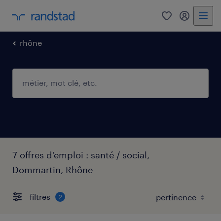
0
mon comp
rhône
7 offres d'emploi : santé / social,
Dommartin, Rhône
filtres
2