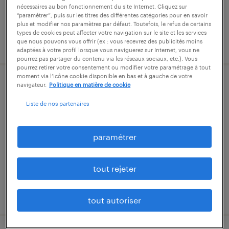
nécessaires au bon fonctionnement du site Internet. Cliquez sur
“paramétrer”, puis sur les titres des différentes catégories pour en savoir
plus et modifier nos paramètres par défaut. Toutefois, le refus de certains
types de cookies peut affecter votre navigation sur le site et les services
publié le 24 juillet 2026
que nous pouvons vous offrir (ex : vous recevrez des publicités moins
adaptées à votre profil lorsque vous naviguerez sur Internet, vous ne
pourrez pas partager du contenu via les réseaux sociaux, etc.). Vous
pourrez retirer votre consentement ou modifier votre paramétrage à tout
moment via l’icône cookie disponible en bas et à gauche de votre
navigateur.
Politique en matière de cookie
auxiliaire de crèche (f/h)
Liste de nos partenaires
sainte-consorce, rhône
intérim
paramétrer
13,12 € par heure
tout rejeter
publié le 7 juillet 2026
tout autoriser