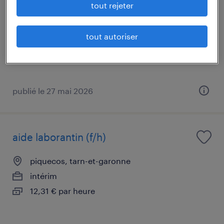
tout rejeter
moissac, tarn-et-garonne
intérim
tout autoriser
58,77 € par heure
publié le 27 mai 2026
aide laborantin (f/h)
piquecos, tarn-et-garonne
intérim
12,31 € par heure