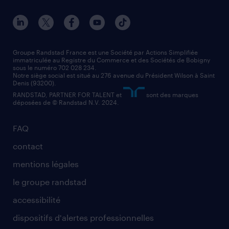
nos agences par ville
contact entreprise
manutentionnaire
nos agences par région
faq intérim / recrutement
technico-commercial
nos cabinets de recrutement
assistant administratif
Groupe Randstad France est une Société par Actions Simplifiée
immatriculée au Registre du Commerce et des Sociétés de Bobigny
sous le numéro 702 028 234.
comptable
Notre siège social est situé au 276 avenue du Président Wilson à Saint
Denis (93200).
RANDSTAD, PARTNER FOR TALENT et
sont des marques
déposées de © Randstad N.V. 2024.
FAQ
contact
mentions légales
le groupe randstad
accessibilité
dispositifs d'alertes professionnelles