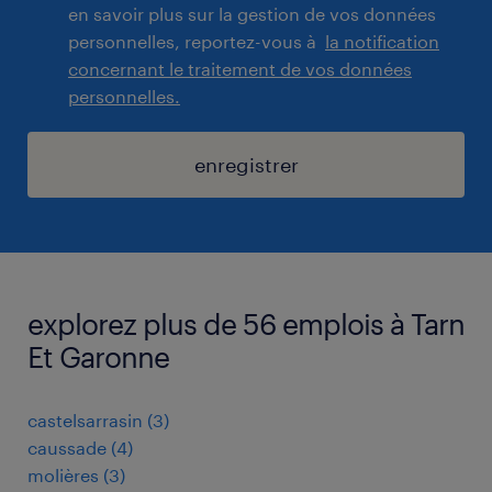
en savoir plus sur la gestion de vos données
personnelles, reportez-vous à
la notification
concernant le traitement de vos données
personnelles.
enregistrer
explorez plus de 56 emplois à Tarn
Et Garonne
castelsarrasin
(
3
)
caussade
(
4
)
molières
(
3
)