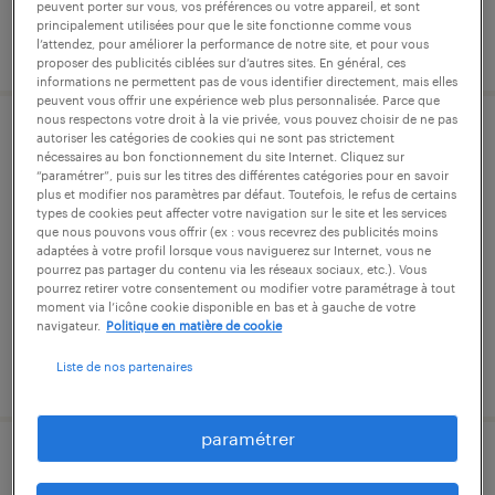
peuvent porter sur vous, vos préférences ou votre appareil, et sont
principalement utilisées pour que le site fonctionne comme vous
publié le 24 juillet 2026
l’attendez, pour améliorer la performance de notre site, et pour vous
proposer des publicités ciblées sur d’autres sites. En général, ces
informations ne permettent pas de vous identifier directement, mais elles
peuvent vous offrir une expérience web plus personnalisée. Parce que
nous respectons votre droit à la vie privée, vous pouvez choisir de ne pas
autoriser les catégories de cookies qui ne sont pas strictement
infirmier de bloc opératoire de (f/h)
nécessaires au bon fonctionnement du site Internet. Cliquez sur
“paramétrer”, puis sur les titres des différentes catégories pour en savoir
plus et modifier nos paramètres par défaut. Toutefois, le refus de certains
montauban, tarn-et-garonne
types de cookies peut affecter votre navigation sur le site et les services
cdd
que nous pouvons vous offrir (ex : vous recevrez des publicités moins
adaptées à votre profil lorsque vous naviguerez sur Internet, vous ne
16,00 € par heure
pourrez pas partager du contenu via les réseaux sociaux, etc.). Vous
pourrez retirer votre consentement ou modifier votre paramétrage à tout
moment via l’icône cookie disponible en bas et à gauche de votre
navigateur.
Politique en matière de cookie
Liste de nos partenaires
publié le 24 avril 2026
paramétrer
médecin urgentiste (f/h)