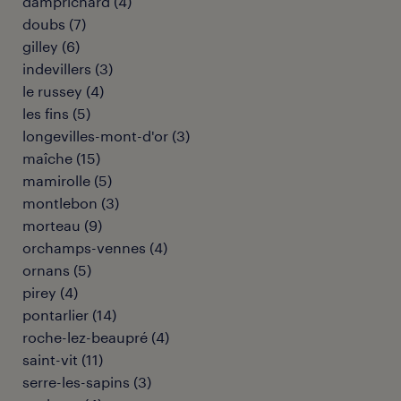
damprichard
(
4
)
doubs
(
7
)
gilley
(
6
)
indevillers
(
3
)
le russey
(
4
)
les fins
(
5
)
longevilles-mont-d'or
(
3
)
maîche
(
15
)
mamirolle
(
5
)
montlebon
(
3
)
morteau
(
9
)
orchamps-vennes
(
4
)
ornans
(
5
)
pirey
(
4
)
pontarlier
(
14
)
roche-lez-beaupré
(
4
)
saint-vit
(
11
)
serre-les-sapins
(
3
)