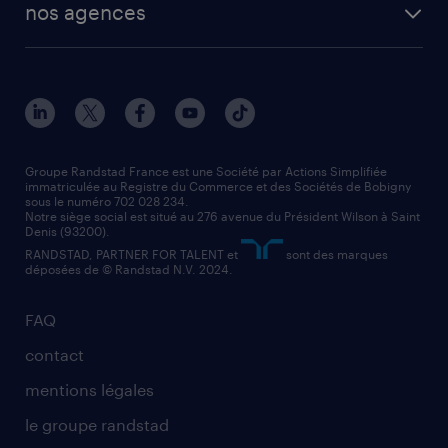
nos agences
solutions opérationnelles
agent de fabrication
toutes nos agences
solutions professionnelles
conducteur de poids lourd
nos agences par ville
contact entreprise
manutentionnaire
nos agences par région
faq intérim / recrutement
technico-commercial
nos cabinets de recrutement
assistant administratif
Groupe Randstad France est une Société par Actions Simplifiée
immatriculée au Registre du Commerce et des Sociétés de Bobigny
sous le numéro 702 028 234.
comptable
Notre siège social est situé au 276 avenue du Président Wilson à Saint
Denis (93200).
RANDSTAD, PARTNER FOR TALENT et
sont des marques
déposées de © Randstad N.V. 2024.
FAQ
contact
mentions légales
le groupe randstad