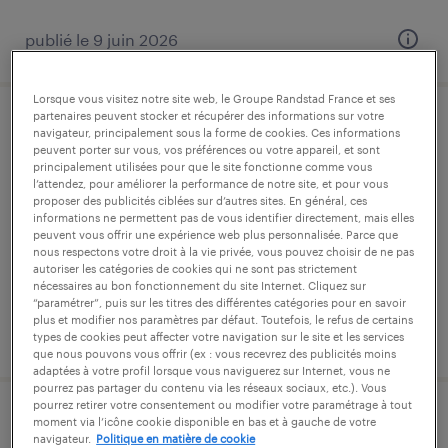
publié le 9 juin 2026
Lorsque vous visitez notre site web, le Groupe Randstad France et ses
partenaires peuvent stocker et récupérer des informations sur votre
assistant (f/h)
navigateur, principalement sous la forme de cookies. Ces informations
peuvent porter sur vous, vos préférences ou votre appareil, et sont
principalement utilisées pour que le site fonctionne comme vous
montbéliard, doubs
l’attendez, pour améliorer la performance de notre site, et pour vous
proposer des publicités ciblées sur d’autres sites. En général, ces
intérim
informations ne permettent pas de vous identifier directement, mais elles
peuvent vous offrir une expérience web plus personnalisée. Parce que
12,31 € par heure
nous respectons votre droit à la vie privée, vous pouvez choisir de ne pas
autoriser les catégories de cookies qui ne sont pas strictement
nécessaires au bon fonctionnement du site Internet. Cliquez sur
“paramétrer”, puis sur les titres des différentes catégories pour en savoir
plus et modifier nos paramètres par défaut. Toutefois, le refus de certains
publié le 3 août 2026
types de cookies peut affecter votre navigation sur le site et les services
que nous pouvons vous offrir (ex : vous recevrez des publicités moins
adaptées à votre profil lorsque vous naviguerez sur Internet, vous ne
pourrez pas partager du contenu via les réseaux sociaux, etc.). Vous
pourrez retirer votre consentement ou modifier votre paramétrage à tout
conducteur vl livreur (f/h)
moment via l’icône cookie disponible en bas et à gauche de votre
navigateur.
Politique en matière de cookie