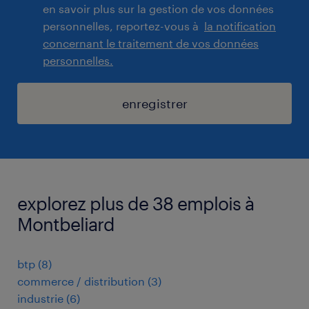
en savoir plus sur la gestion de vos données
personnelles, reportez-vous à
la notification
concernant le traitement de vos données
personnelles.
enregistrer
explorez plus de 38 emplois à
Montbeliard
btp
(
8
)
commerce / distribution
(
3
)
industrie
(
6
)