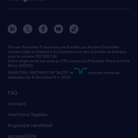
solutions opérationnelles
agent de fabrication
toutes nos agences
solutions professionnelles
conducteur de poids lourd
nos agences par ville
contact entreprise
manutentionnaire
nos agences par région
faq intérim / recrutement
technico-commercial
nos cabinets de recrutement
assistant administratif
Groupe Randstad France est une Société par Actions Simplifiée
immatriculée au Registre du Commerce et des Sociétés de Bobigny
sous le numéro 702 028 234.
comptable
Notre siège social est situé au 276 avenue du Président Wilson à Saint
Denis (93200).
RANDSTAD, PARTNER FOR TALENT et
sont des marques
déposées de © Randstad N.V. 2024.
FAQ
contact
mentions légales
le groupe randstad
accessibilité