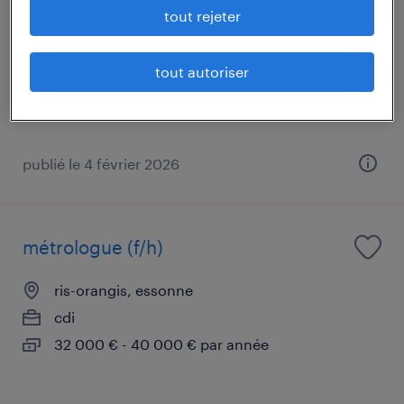
tout rejeter
evry-courcouronnes, essonne
intérim
tout autoriser
17,31 € par heure
publié le 4 février 2026
métrologue (f/h)
ris-orangis, essonne
cdi
32 000 € - 40 000 € par année