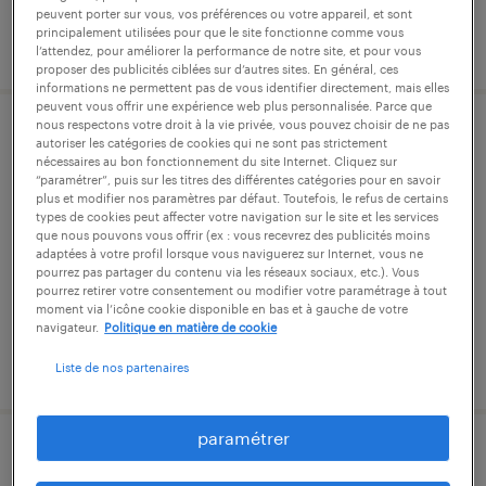
peuvent porter sur vous, vos préférences ou votre appareil, et sont
principalement utilisées pour que le site fonctionne comme vous
publié le 2 juillet 2026
l’attendez, pour améliorer la performance de notre site, et pour vous
proposer des publicités ciblées sur d’autres sites. En général, ces
informations ne permettent pas de vous identifier directement, mais elles
peuvent vous offrir une expérience web plus personnalisée. Parce que
nous respectons votre droit à la vie privée, vous pouvez choisir de ne pas
ingénieur planification (f/h)
autoriser les catégories de cookies qui ne sont pas strictement
nécessaires au bon fonctionnement du site Internet. Cliquez sur
“paramétrer”, puis sur les titres des différentes catégories pour en savoir
evry-courcouronnes, essonne
plus et modifier nos paramètres par défaut. Toutefois, le refus de certains
types de cookies peut affecter votre navigation sur le site et les services
intérim
que nous pouvons vous offrir (ex : vous recevrez des publicités moins
adaptées à votre profil lorsque vous naviguerez sur Internet, vous ne
38 000 € par année
pourrez pas partager du contenu via les réseaux sociaux, etc.). Vous
pourrez retirer votre consentement ou modifier votre paramétrage à tout
moment via l’icône cookie disponible en bas et à gauche de votre
navigateur.
Politique en matière de cookie
publié le 22 mai 2026
Liste de nos partenaires
paramétrer
chargé de mission rh (f/h)