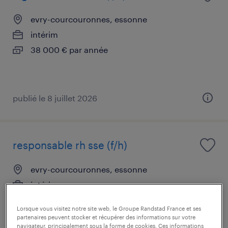
evry-courcouronnes, essonne
intérim
38 000 € par année
publié le 8 juillet 2026
responsable rh sse (f/h)
evry-courcouronnes, essonne
intérim
35 000 € par mois
Lorsque vous visitez notre site web, le Groupe Randstad France et ses
partenaires peuvent stocker et récupérer des informations sur votre
navigateur, principalement sous la forme de cookies. Ces informations