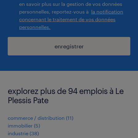
en savoir plus sur la gestion de vos données
personnelles, reportez-vous à
la notification
concernant le traitement de vos données
personnelles.
enregistrer
explorez plus de 94 emplois à Le
Plessis Pate
commerce / distribution
(
11
)
immobilier
(
5
)
industrie
(
38
)