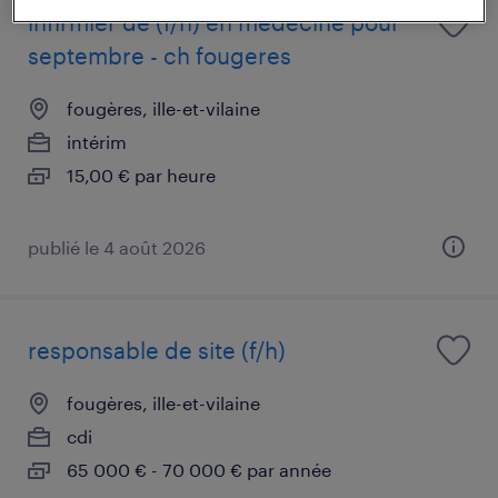
infirmier de (f/h) en medecine pour
septembre - ch fougeres
fougères, ille-et-vilaine
intérim
15,00 € par heure
publié le 4 août 2026
responsable de site (f/h)
fougères, ille-et-vilaine
cdi
65 000 € - 70 000 € par année