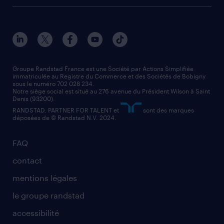
toutes nos agences
solutions professionnelles
conducteur de poids lourd
nos agences par ville
contact entreprise
manutentionnaire
nos agences par région
faq intérim / recrutement
technico-commercial
nos cabinets de recrutement
assistant administratif
Groupe Randstad France est une Société par Actions Simplifiée
immatriculée au Registre du Commerce et des Sociétés de Bobigny
sous le numéro 702 028 234.
comptable
Notre siège social est situé au 276 avenue du Président Wilson à Saint
Denis (93200).
RANDSTAD, PARTNER FOR TALENT et
sont des marques
déposées de © Randstad N.V. 2024.
FAQ
contact
mentions légales
le groupe randstad
accessibilité