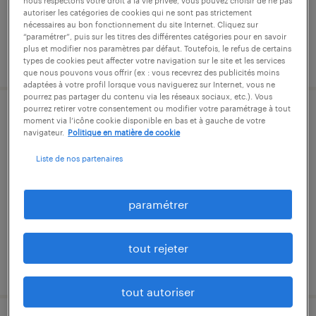
nous respectons votre droit à la vie privée, vous pouvez choisir de ne pas
autoriser les catégories de cookies qui ne sont pas strictement
nécessaires au bon fonctionnement du site Internet. Cliquez sur
“paramétrer”, puis sur les titres des différentes catégories pour en savoir
plus et modifier nos paramètres par défaut. Toutefois, le refus de certains
publié le 28 mai 2026
types de cookies peut affecter votre navigation sur le site et les services
que nous pouvons vous offrir (ex : vous recevrez des publicités moins
adaptées à votre profil lorsque vous naviguerez sur Internet, vous ne
pourrez pas partager du contenu via les réseaux sociaux, etc.). Vous
pourrez retirer votre consentement ou modifier votre paramétrage à tout
gestionnaire rh (f/h)
moment via l’icône cookie disponible en bas et à gauche de votre
navigateur.
Politique en matière de cookie
fougères, ille-et-vilaine
Liste de nos partenaires
intérim
14,43 € par heure
paramétrer
tout rejeter
publié le 19 juin 2026
tout autoriser