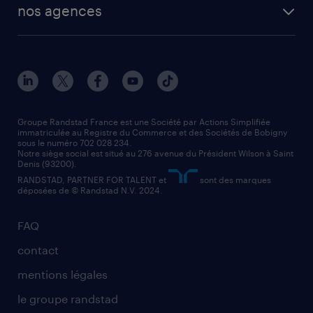
vendeur
nos agences
solutions opérationnelles
agent de fabrication
toutes nos agences
solutions professionnelles
conducteur de poids lourd
nos agences par ville
contact entreprise
manutentionnaire
nos agences par région
faq intérim / recrutement
technico-commercial
nos cabinets de recrutement
assistant administratif
Groupe Randstad France est une Société par Actions Simplifiée
immatriculée au Registre du Commerce et des Sociétés de Bobigny
sous le numéro 702 028 234.
comptable
Notre siège social est situé au 276 avenue du Président Wilson à Saint
Denis (93200).
RANDSTAD, PARTNER FOR TALENT et
sont des marques
déposées de © Randstad N.V. 2024.
FAQ
contact
mentions légales
le groupe randstad