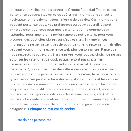
intérim
Lorsque vous visitez notre site web, le Groupe Randstad France et ses
14,00 € par heure
partenaires peuvent stocker et récupérer des informations sur votre
navigateur, principalement sous la forme de cookies. Ces informations
peuvent porter sur vous, vos préférences ou votre appareil, et sont
principalement utilisées pour que le site fonctionne comme vous
l’attendez, pour améliorer la performance de notre site, et pour vous
proposer des publicités ciblées sur d’autres sites. En général, ces
publié le 9 juillet 2026
informations ne permettent pas de vous identifier directement, mais elles
peuvent vous offrir une expérience web plus personnalisée. Parce que
nous respectons votre droit à la vie privée, vous pouvez choisir de ne pas
autoriser les catégories de cookies qui ne sont pas strictement
nécessaires au bon fonctionnement du site Internet. Cliquez sur
menuisier d'atelier (f/h)
“paramétrer”, puis sur les titres des différentes catégories pour en savoir
plus et modifier nos paramètres par défaut. Toutefois, le refus de certains
types de cookies peut affecter votre navigation sur le site et les services
brive-la-gaillarde, corrèze
que nous pouvons vous offrir (ex : vous recevrez des publicités moins
adaptées à votre profil lorsque vous naviguerez sur Internet, vous ne
intérim
pourrez pas partager du contenu via les réseaux sociaux, etc.). Vous
14,00 € par heure
pourrez retirer votre consentement ou modifier votre paramétrage à tout
moment via l’icône cookie disponible en bas et à gauche de votre
navigateur.
Politique en matière de cookie
Liste de nos partenaires
publié le 8 juillet 2026