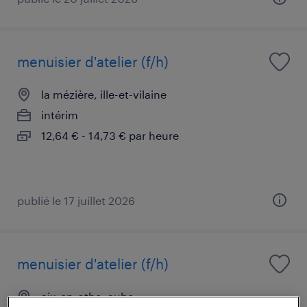
menuisier d'atelier (f/h)
la mézière, ille-et-vilaine
intérim
12,64 € - 14,73 € par heure
publié le 17 juillet 2026
menuisier d'atelier (f/h)
aix-en-othe, aube