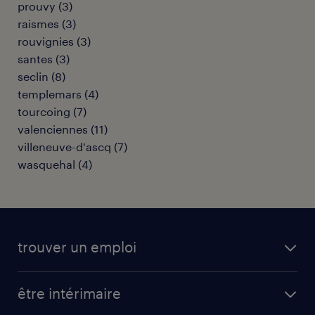
prouvy
(
3
)
raismes
(
3
)
rouvignies
(
3
)
santes
(
3
)
seclin
(
8
)
templemars
(
4
)
tourcoing
(
7
)
valenciennes
(
11
)
villeneuve-d'ascq
(
7
)
wasquehal
(
4
)
trouver un emploi
toutes nos offres d'emploi
être intérimaire
carrières opérationnelles