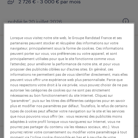
2 726 € - 3 000 € par mois
publié le 20 juillet 2026
Lorsque vous visitez notre site web, le Groupe Randstad France et ses
partenaires peuvent stocker et récupérer des informations sur votre
navigateur, principalement sous la forme de cookies. Ces informations
conducteur de machine (f/h)
peuvent porter sur vous, vos préférences ou votre appareil, et sont
principalement utilisées pour que le site fonctionne comme vous
bondues, nord
l’attendez, pour améliorer la performance de notre site, et pour vous
proposer des publicités ciblées sur d’autres sites. En général, ces
intérim
informations ne permettent pas de vous identifier directement, mais elles
peuvent vous offrir une expérience web plus personnalisée. Parce que
12,52 € par heure
nous respectons votre droit à la vie privée, vous pouvez choisir de ne pas
autoriser les catégories de cookies qui ne sont pas strictement
nécessaires au bon fonctionnement du site Internet. Cliquez sur
“paramétrer”, puis sur les titres des différentes catégories pour en savoir
plus et modifier nos paramètres par défaut. Toutefois, le refus de certains
types de cookies peut affecter votre navigation sur le site et les services
publié le 3 août 2026
que nous pouvons vous offrir (ex : vous recevrez des publicités moins
adaptées à votre profil lorsque vous naviguerez sur Internet, vous ne
pourrez pas partager du contenu via les réseaux sociaux, etc.). Vous
pourrez retirer votre consentement ou modifier votre paramétrage à tout
moment via l’icône cookie disponible en bas et à gauche de votre