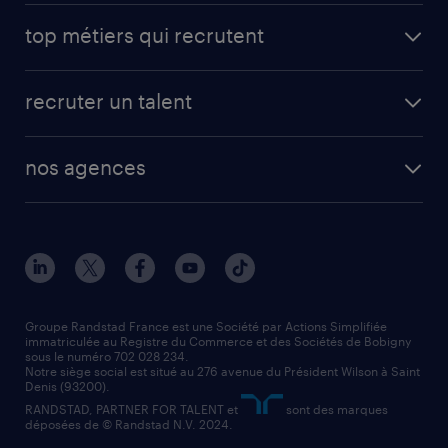
avantages intérimaires randstad
carrières professionnelles
top métiers qui recrutent
app talent / portail web
candidature spontanée
fiches métiers
faq candidat / intérimaire
créer un compte candidat
recruter un talent
plombier chauffagiste
toutes nos solutions RH
vendeur
nos agences
solutions opérationnelles
agent de fabrication
toutes nos agences
solutions professionnelles
conducteur de poids lourd
nos agences par ville
contact entreprise
manutentionnaire
nos agences par région
faq intérim / recrutement
technico-commercial
nos cabinets de recrutement
assistant administratif
Groupe Randstad France est une Société par Actions Simplifiée
immatriculée au Registre du Commerce et des Sociétés de Bobigny
sous le numéro 702 028 234.
comptable
Notre siège social est situé au 276 avenue du Président Wilson à Saint
Denis (93200).
RANDSTAD, PARTNER FOR TALENT et
sont des marques
déposées de © Randstad N.V. 2024.