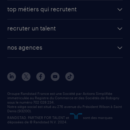
avantages intérimaires randstad
carrières professionnelles
top métiers qui recrutent
app talent / portail web
candidature spontanée
fiches métiers
faq candidat / intérimaire
créer un compte candidat
recruter un talent
plombier chauffagiste
toutes nos solutions RH
vendeur
nos agences
solutions opérationnelles
agent de fabrication
toutes nos agences
solutions professionnelles
conducteur de poids lourd
nos agences par ville
contact entreprise
manutentionnaire
nos agences par région
faq intérim / recrutement
technico-commercial
nos cabinets de recrutement
assistant administratif
Groupe Randstad France est une Société par Actions Simplifiée
immatriculée au Registre du Commerce et des Sociétés de Bobigny
sous le numéro 702 028 234.
comptable
Notre siège social est situé au 276 avenue du Président Wilson à Saint
Denis (93200).
RANDSTAD, PARTNER FOR TALENT et
sont des marques
déposées de © Randstad N.V. 2024.