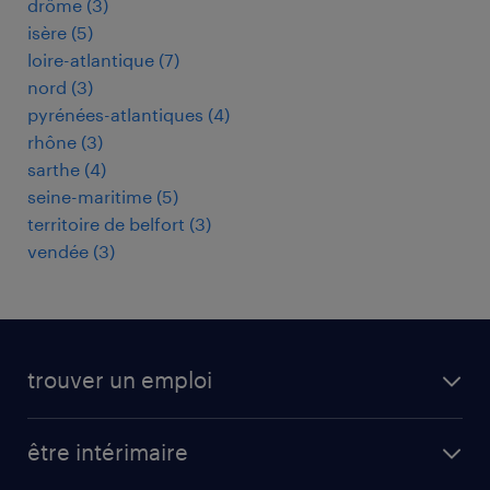
drôme
(
3
)
isère
(
5
)
loire-atlantique
(
7
)
nord
(
3
)
pyrénées-atlantiques
(
4
)
rhône
(
3
)
sarthe
(
4
)
seine-maritime
(
5
)
territoire de belfort
(
3
)
vendée
(
3
)
trouver un emploi
toutes nos offres d'emploi
être intérimaire
carrières opérationnelles