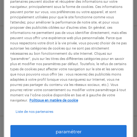
partenaires peuvent stocker et récupérer des informations sur votre
navigateur, principalement sous la forme de cookies. Ces informations
publié le 7 juillet 2026
peuvent porter sur vous, vos préférences ou votre appareil, et sont
principalement utilisées pour que le site fonctionne comme vous
l’attendez, pour améliorer la performance de notre site, et pour vous
proposer des publicités ciblées sur d’autres sites. En général, ces
informations ne permettent pas de vous identifier directement, mais elles
peuvent vous offrir une expérience web plus personnalisée. Parce que
tourneur-régleur cn h/f
nous respectons votre droit à la vie privée, vous pouvez choisir de ne pas
autoriser les catégories de cookies qui ne sont pas strictement
nécessaires au bon fonctionnement du site Internet. Cliquez sur
chanoz-châtenay, ain
“paramétrer”, puis sur les titres des différentes catégories pour en savoir
cdi
plus et modifier nos paramètres par défaut. Toutefois, le refus de certains
types de cookies peut affecter votre navigation sur le site et les services
27 000 € - 33 000 € par année
que nous pouvons vous offrir (ex : vous recevrez des publicités moins
adaptées à votre profil lorsque vous naviguerez sur Internet, vous ne
pourrez pas partager du contenu via les réseaux sociaux, etc.). Vous
pourrez retirer votre consentement ou modifier votre paramétrage à tout
moment via l’icône cookie disponible en bas et à gauche de votre
navigateur.
Politique en matière de cookie
publié le 24 juin 2026
Liste de nos partenaires
tourneur cn et traditionnel h/f
paramétrer