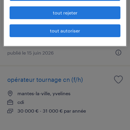
dannemarie-sur-crète, doubs
tout rejeter
cdi
31 000 € - 38 000 € par année
tout autoriser
publié le 15 juin 2026
opérateur tournage cn (f/h)
mantes-la-ville, yvelines
cdi
30 000 € - 31 000 € par année