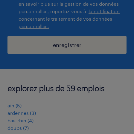
en savoir plus sur la gestion de vos données
personnelles, reportez-vous à
la notification
concernant le traitement de vos données
personnelles.
enregistrer
explorez plus de 59 emplois
ain
(
5
)
ardennes
(
3
)
bas-rhin
(
4
)
doubs
(
7
)