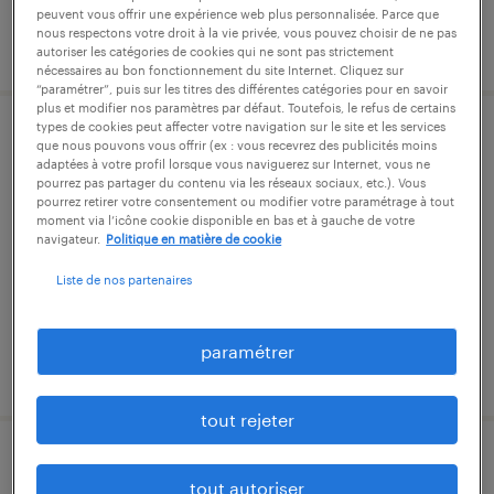
peuvent vous offrir une expérience web plus personnalisée. Parce que
nous respectons votre droit à la vie privée, vous pouvez choisir de ne pas
publié le 28 juillet 2026
autoriser les catégories de cookies qui ne sont pas strictement
nécessaires au bon fonctionnement du site Internet. Cliquez sur
“paramétrer”, puis sur les titres des différentes catégories pour en savoir
plus et modifier nos paramètres par défaut. Toutefois, le refus de certains
types de cookies peut affecter votre navigation sur le site et les services
conducteur spl expérimenté tp pl/spl
que nous pouvons vous offrir (ex : vous recevrez des publicités moins
adaptées à votre profil lorsque vous naviguerez sur Internet, vous ne
(f/h)
pourrez pas partager du contenu via les réseaux sociaux, etc.). Vous
pourrez retirer votre consentement ou modifier votre paramétrage à tout
moment via l’icône cookie disponible en bas et à gauche de votre
saint-pierre-de-chandieu, rhône
navigateur.
Politique en matière de cookie
intérim
Liste de nos partenaires
12,31 € par heure
paramétrer
publié le 17 juillet 2026
tout rejeter
chef d'équipe travaux publics (f/h)
tout autoriser