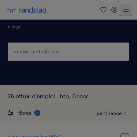
0
mon comp
btp
28 offres d'emploi : btp, Genas
filtres
2