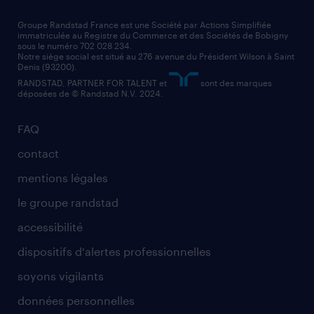
technico-commercial
nos cabinets de recrutement
assistant administratif
Groupe Randstad France est une Société par Actions Simplifiée
immatriculée au Registre du Commerce et des Sociétés de Bobigny
sous le numéro 702 028 234.
comptable
Notre siège social est situé au 276 avenue du Président Wilson à Saint
Denis (93200).
RANDSTAD, PARTNER FOR TALENT et
sont des marques
déposées de © Randstad N.V. 2024.
FAQ
contact
mentions légales
le groupe randstad
accessibilité
dispositifs d'alertes professionnelles
soyons vigilants
données personnelles