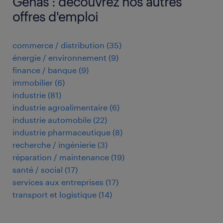
Genas : découvrez nos autres
offres d'emploi
commerce / distribution
(
35
)
énergie / environnement
(
9
)
finance / banque
(
9
)
immobilier
(
6
)
industrie
(
81
)
industrie agroalimentaire
(
6
)
industrie automobile
(
22
)
industrie pharmaceutique
(
8
)
recherche / ingénierie
(
3
)
réparation / maintenance
(
19
)
santé / social
(
17
)
services aux entreprises
(
17
)
transport et logistique
(
14
)