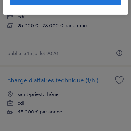
vaulx-en-velin, rhône
cdi
25 000 € - 28 000 € par année
publié le 15 juillet 2026
charge d'affaires technique (f/h )
saint-priest, rhône
cdi
45 000 € par année