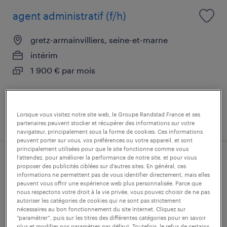
agent administratif (f/h)
gretz-armainvilliers, seine-et-marne
intérim
1 900 € par mois
Lorsque vous visitez notre site web, le Groupe Randstad France et ses
publié le 6 août 2026
partenaires peuvent stocker et récupérer des informations sur votre
navigateur, principalement sous la forme de cookies. Ces informations
peuvent porter sur vous, vos préférences ou votre appareil, et sont
principalement utilisées pour que le site fonctionne comme vous
l’attendez, pour améliorer la performance de notre site, et pour vous
assistant adv (f/h)
proposer des publicités ciblées sur d’autres sites. En général, ces
informations ne permettent pas de vous identifier directement, mais elles
peuvent vous offrir une expérience web plus personnalisée. Parce que
noisy-le-grand, seine-saint-denis
nous respectons votre droit à la vie privée, vous pouvez choisir de ne pas
autoriser les catégories de cookies qui ne sont pas strictement
intérim
nécessaires au bon fonctionnement du site Internet. Cliquez sur
“paramétrer”, puis sur les titres des différentes catégories pour en savoir
28 000 € - 30 000 € par année
plus et modifier nos paramètres par défaut. Toutefois, le refus de certains