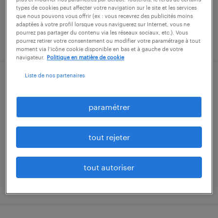
types de cookies peut affecter votre navigation sur le site et les services
que nous pouvons vous offrir (ex : vous recevrez des publicités moins
adaptées à votre profil lorsque vous naviguerez sur Internet, vous ne
pourrez pas partager du contenu via les réseaux sociaux, etc.). Vous
publié le 14 avril 2026
pourrez retirer votre consentement ou modifier votre paramétrage à tout
moment via l’icône cookie disponible en bas et à gauche de votre
navigateur.
Politique en matière de cookie
Liste de nos partenaires
technico-commercial (f/h)
paramétrer
collégien, seine-et-marne
cdi
35 000 € - 45 000 € par année
tout rejeter
tout autoriser
publié le 25 février 2026