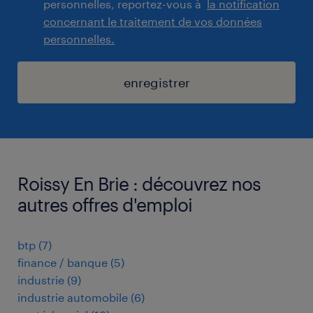
personnelles, reportez-vous à
la notification
concernant le traitement de vos données
personnelles.
enregistrer
Roissy En Brie : découvrez nos
autres offres d'emploi
btp
(
7
)
finance / banque
(
5
)
industrie
(
9
)
industrie automobile
(
6
)