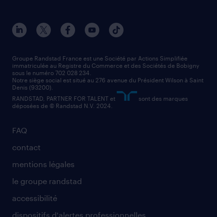
toutes nos agences
solutions professionnelles
conducteur de poids lourd
nos agences par ville
contact entreprise
manutentionnaire
nos agences par région
faq intérim / recrutement
technico-commercial
nos cabinets de recrutement
assistant administratif
Groupe Randstad France est une Société par Actions Simplifiée
immatriculée au Registre du Commerce et des Sociétés de Bobigny
sous le numéro 702 028 234.
comptable
Notre siège social est situé au 276 avenue du Président Wilson à Saint
Denis (93200).
RANDSTAD, PARTNER FOR TALENT et
sont des marques
déposées de © Randstad N.V. 2024.
FAQ
contact
mentions légales
le groupe randstad
accessibilité
dispositifs d'alertes professionnelles